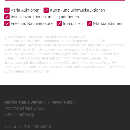
Varia Auktionen
Kunst- und Schmuckauktionen
Insolvenzauktionen und Liquidationen
Frei- und Nachverkäufe
Immobilien
Pfandauktionen
Diese Angaben sind freiwillig und werden gemäß den
Bundesdatenschutzbestimmungen behandelt und nicht an Dritte
weitergeleitet. Hiermit erklären Sie sich einverstanden, dass das Auktionshaus
Walter H.F. Meyer GmbH die von Ihnen angegebenen Daten für eigene
Werbezwecke verwenden und Werbung per Post und E-Mail zusenden darf.
Diese Einwilligung kann jederzeit schriftlich widerrufen werden. Sie
akzeptieren mit dieser Bestellung die AGB`s für Auktionen von Walter H.F.
Meyer Auktion GmbH. Diese haben Sie auch unter www.auktionshausmeyer.de
durchgelesen und verstanden.
Auktionshaus Walter H.F. Meyer GmbH
Woltmanstraße 27-29
20097 Hamburg
Telefon: +49 40 23856860