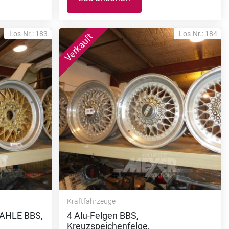
Los-Nr.: 183
Los-Nr.: 184
Kraftfahrzeuge
MAHLE BBS,
4 Alu-Felgen BBS,
Kreuzspeichenfelge,