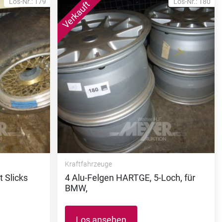
Los-Nr.: 179
Los-Nr.: 180
Kraftfahrzeuge
 Slicks
4 Alu-Felgen HARTGE, 5-Loch, für
BMW,
Los ansehen