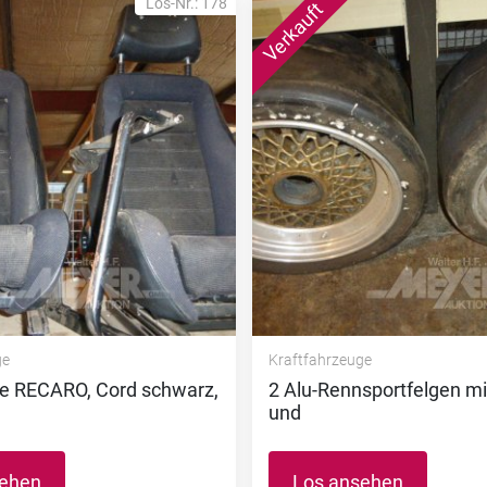
Los-Nr.: 178
ge
Kraftfahrzeuge
ze RECARO, Cord schwarz,
2 Alu-Rennsportfelgen mit
und
sehen
Los ansehen