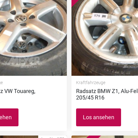
ge
Kraftfahrzeuge
tz VW Touareg,
Radsatz BMW Z1, Alu-Fel
205/45 R16
sehen
Los ansehen