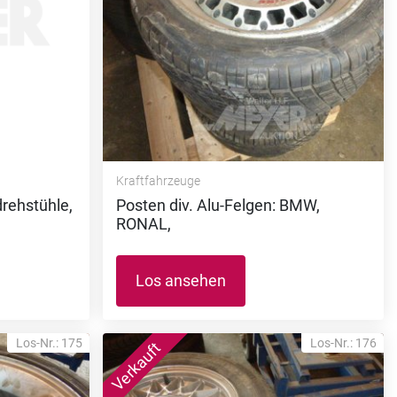
Kraftfahrzeuge
rehstühle,
Posten div. Alu-Felgen: BMW,
RONAL,
Los ansehen
Los-Nr.: 175
Los-Nr.: 176