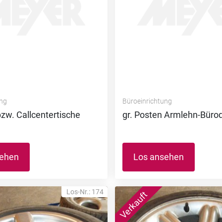
ung
Büroeinrichtung
bzw. Callcentertische
gr. Posten Armlehn-Bürod
sehen
Los ansehen
Los-Nr.: 174