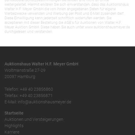
Bundesdatenschutzbestimmungen behandelt und nicht an Dritte
weitergeleitet. Hiermit erklären Sie sich einverstanden, dass das Auktionshaus
Walter H.F. Meyer GmbH die von Ihnen angegebenen Daten für eigene
Werbezwecke verwenden und Werbung per Post und E-Mail zusenden darf.
Diese Einwilligung kann jederzeit schriftlich widerrufen werden. Sie
akzeptieren mit dieser Bestellung die AGB`s für Auktionen von Walter H.F.
Meyer Auktion GmbH. Diese haben Sie auch unter www.auktionshausmeyer.de
durchgelesen und verstanden.
Auktionshaus Walter H.F. Meyer GmbH
Woltmanstraße 27-29
20097 Hamburg
Telefon: +49 40 23856860
Telefax: +49 40 23856871
E-Mail: info@auktionshausmeyer.de
Startseite
Auktionen und Versteigerungen
Highlights
Karriere