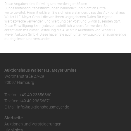
Diese Angaben sind freiwillig und werden gemäß den
Bundesdatenschutzbestimmungen behandelt und nicht an Dritte
weitergeleitet. Hiermit erklären Sie sich einverstanden, dass das Auktionshaus
Walter H.F. Meyer GmbH die von Ihnen angegebenen Daten für eigene
Werbezwecke verwenden und Werbung per Post und E-Mail zusenden darf.
Diese Einwilligung kann jederzeit schriftlich widerrufen werden. Sie
akzeptieren mit dieser Bestellung die AGB`s für Auktionen von Walter H.F.
Meyer Auktion GmbH. Diese haben Sie auch unter www.auktionshausmeyer.de
durchgelesen und verstanden.
Auktionshaus Walter H.F. Meyer GmbH
Woltmanstraße 27-29
20097 Hamburg
Telefon: +49 40 23856860
Telefax: +49 40 23856871
E-Mail: info@auktionshausmeyer.de
Startseite
Auktionen und Versteigerungen
Highlights