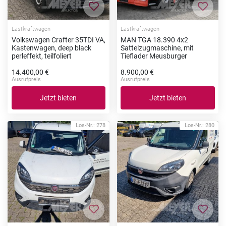
Zur Merkliste hinzufügen
Zur Me
Lastkraftwagen
Lastkraftwagen
Volkswagen Crafter 35TDI VA,
MAN TGA 18.390 4x2
Kastenwagen, deep black
Sattelzugmaschine, mit
perleffekt, teilfoliert
Tieflader Meusburger
14.400,00 €
8.900,00 €
Ausrufpreis
Ausrufpreis
Jetzt bieten
Jetzt bieten
Los-Nr.: 278
Los-Nr.: 280
Zur Merkliste hinzufügen
Zur Me