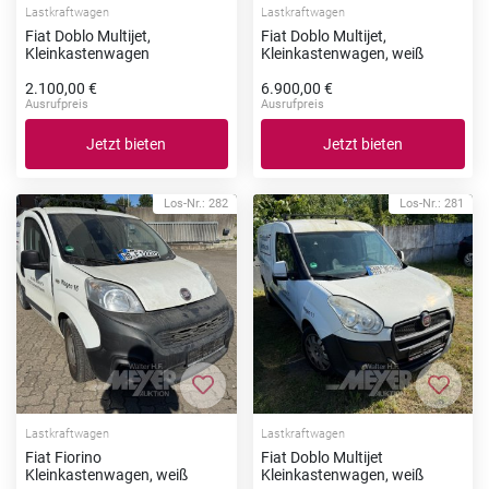
Lastkraftwagen
Lastkraftwagen
Fiat Doblo Multijet,
Fiat Doblo Multijet,
Kleinkastenwagen
Kleinkastenwagen, weiß
2.100,00 €
6.900,00 €
Ausrufpreis
Ausrufpreis
Jetzt bieten
Jetzt bieten
Los-Nr.: 282
Los-Nr.: 281
Zur Merkliste hinzufügen
Zur Me
Lastkraftwagen
Lastkraftwagen
Fiat Fiorino
Fiat Doblo Multijet
Kleinkastenwagen, weiß
Kleinkastenwagen, weiß