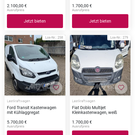
2.100,00 €
1.700,00 €
Ausrufpreis
Ausrufpreis
Jetzt bieten
Jetzt bieten
Los-Nr.: 258
Los-Nr.: 279
Zur Merkliste hinzufügen
Zur Me
Lastkraftwagen
Lastkraftwagen
Ford Transit Kastenwagen
Fiat Doblo Multijet
mit Kühlaggregat
Kleinkastenwagen, weiß
5.700,00 €
1.700,00 €
Ausrufpreis
Ausrufpreis