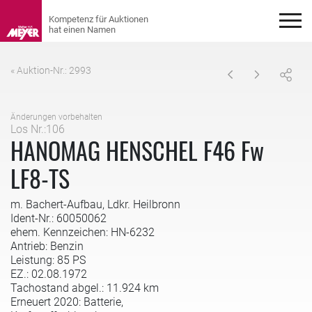
« Auktion-Nr.: 2993
Änderungen vorbehalten
Los Nr.:106
HANOMAG HENSCHEL F46 Fw
LF8-TS
m. Bachert-Aufbau, Ldkr. Heilbronn
Ident-Nr.: 60050062
ehem. Kennzeichen: HN-6232
Antrieb: Benzin
Leistung: 85 PS
EZ.: 02.08.1972
Tachostand abgel.: 11.924 km
Erneuert 2020: Batterie,