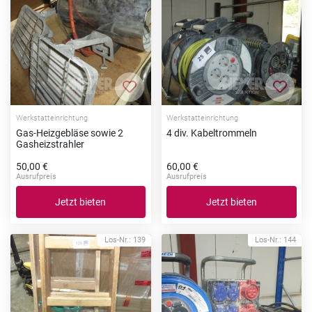
Zur Merkliste hinzufügen
Zur Me
Werkstatteinrichtung
Werkstatteinrichtung
Gas-Heizgebläse sowie 2
4 div. Kabeltrommeln
Gasheizstrahler
50,00 €
60,00 €
Ausrufpreis
Ausrufpreis
Jetzt bieten
Jetzt bieten
Los-Nr.: 139
Los-Nr.: 144