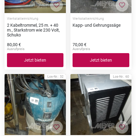
Zur Merkliste hinzufügen
Zur Me
Werkstatteinrichtung
Werkstatteinrichtung
2 Kabeltrommel, 25 m. + 40
Kapp- und Gehrungssäge
m., Starkstrom wie 230 Volt,
Schuko
80,00 €
70,00 €
Ausrufpreis
Ausrufpreis
Jetzt bieten
Jetzt bieten
Los-Nr.: 32
Los-Nr.: 60
Zur Merkliste hinzufügen
Zur Me