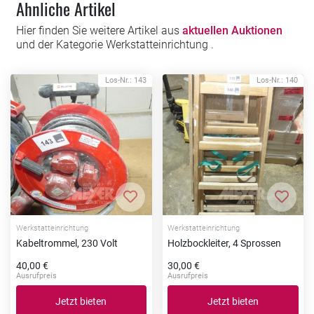
Ähnliche Artikel
Hier finden Sie weitere Artikel aus
aktuellen Auktionen
und der Kategorie Werkstatteinrichtung .
Los-Nr.: 143
Los-Nr.: 140
Zur Merkliste hinzufügen
Zur Me
Werkstatteinrichtung
Werkstatteinrichtung
Kabeltrommel, 230 Volt
Holzbockleiter, 4 Sprossen
40,00 €
30,00 €
Ausrufpreis
Ausrufpreis
Jetzt bieten
Jetzt bieten