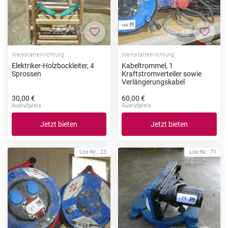
Zur Merkliste hinzufügen
Zur Me
Werkstatteinrichtung
Werkstatteinrichtung
Elektriker-Holzbockleiter, 4
Kabeltrommel, 1
Sprossen
Kraftstromverteiler sowie
Verlängerungskabel
30,00 €
60,00 €
Ausrufpreis
Ausrufpreis
Jetzt bieten
Jetzt bieten
Los-Nr.: 23
Los-Nr.: 71