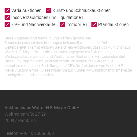
Varia Auktionen
Kunst- und Schmuckauktionen
Insolvenzauktionen und Liquidationen
Frei- und Nachverkäufe
Immobilien
Pfandauktionen
Diese Angaben sind freiwillig und werden gemäß den
Bundesdatenschutzbestimmungen behandelt und nicht an Dritte
weitergeleitet. Hiermit erklären Sie sich einverstanden, dass das Auktionshaus
Walter H.F. Meyer GmbH die von Ihnen angegebenen Daten für eigene
Werbezwecke verwenden und Werbung per Post und E-Mail zusenden darf.
Diese Einwilligung kann jederzeit schriftlich widerrufen werden. Sie
akzeptieren mit dieser Bestellung die AGB`s für Auktionen von Walter H.F.
Meyer Auktion GmbH. Diese haben Sie auch unter www.auktionshausmeyer.de
durchgelesen und verstanden.
Auktionshaus Walter H.F. Meyer GmbH
Woltmanstraße 27-29
20097 Hamburg
Telefon: +49 40 23856860