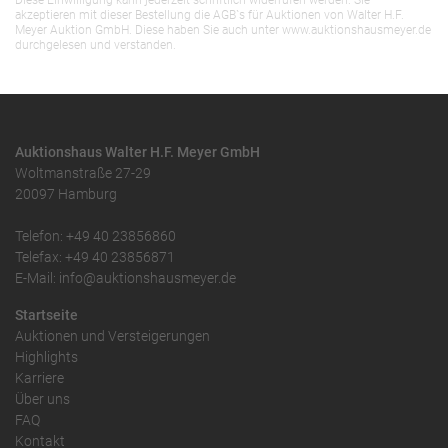
Diese Einwilligung kann jederzeit schriftlich widerrufen werden. Sie
akzeptieren mit dieser Bestellung die AGB`s für Auktionen von Walter H.F.
Meyer Auktion GmbH. Diese haben Sie auch unter www.auktionshausmeyer.de
durchgelesen und verstanden.
Auktionshaus Walter H.F. Meyer GmbH
Woltmanstraße 27-29
20097 Hamburg
Telefon: +49 40 23856860
Telefax: +49 40 23856871
E-Mail: info@auktionshausmeyer.de
Startseite
Auktionen und Versteigerungen
Highlights
Karriere
Über uns
FAQ
Kontakt