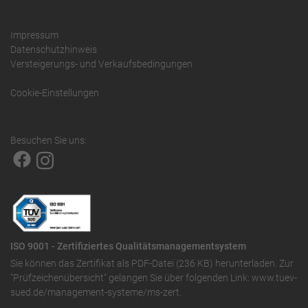
Impressum
Datenschutzhinweis
Versteigerungs- und Verkaufsbedingungen
Cookie-Einstellungen
Besuchen Sie uns:
ISO 9001 - Zertifiziertes Qualitätsmanagementsystem
Sie können das
Zertifikat als PDF-Datei (236 KB)
herunterladen. Zur
"Prüfzeichenübersicht" gelangen Sie über folgenden Link:
www.tuev-
sued.de/management-systeme/ms-zert
.