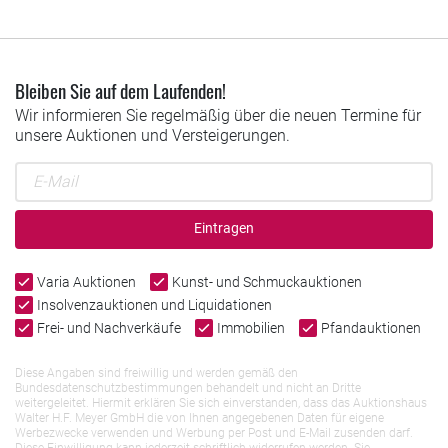
Bleiben Sie auf dem Laufenden!
Wir informieren Sie regelmäßig über die neuen Termine für
unsere Auktionen und Versteigerungen.
Eintragen
Varia Auktionen
Kunst- und Schmuckauktionen
Insolvenzauktionen und Liquidationen
Frei- und Nachverkäufe
Immobilien
Pfandauktionen
Diese Angaben sind freiwillig und werden gemäß den
Bundesdatenschutzbestimmungen behandelt und nicht an Dritte
weitergeleitet. Hiermit erklären Sie sich einverstanden, dass das Auktionshaus
Walter H.F. Meyer GmbH die von Ihnen angegebenen Daten für eigene
Werbezwecke verwenden und Werbung per Post und E-Mail zusenden darf.