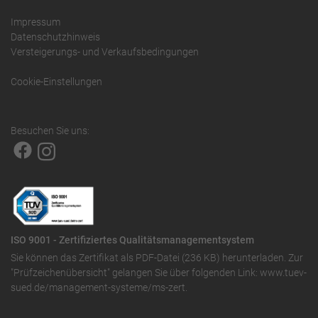
Impressum
Datenschutzhinweis
Versteigerungs- und Verkaufsbedingungen
Cookie-Einstellungen
Besuchen Sie uns:
ISO 9001 - Zertifiziertes Qualitätsmanagementsystem
Sie können das
Zertifikat als PDF-Datei (236 KB)
herunterladen. Zur
"Prüfzeichenübersicht" gelangen Sie über folgenden Link:
www.tuev-
sued.de/management-systeme/ms-zert
.