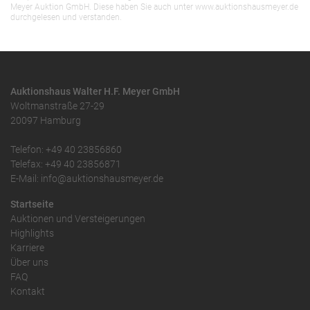
Meyer Auktion GmbH. Diese haben Sie auch unter www.auktionshausmeyer.de
durchgelesen und verstanden.
Auktionshaus Walter H.F. Meyer GmbH
Woltmanstraße 27-29
20097 Hamburg
Telefon: +49 40 23856860
Telefax: +49 40 23856871
E-Mail: info@auktionshausmeyer.de
Startseite
Auktionen und Versteigerungen
Highlights
Karriere
Über uns
FAQ
Kontakt