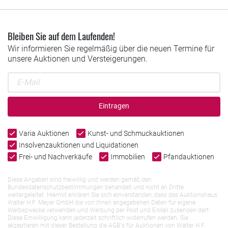
Bleiben Sie auf dem Laufenden!
Wir informieren Sie regelmäßig über die neuen Termine für
unsere Auktionen und Versteigerungen.
Eintragen
Varia Auktionen
Kunst- und Schmuckauktionen
Insolvenzauktionen und Liquidationen
Frei- und Nachverkäufe
Immobilien
Pfandauktionen
Diese Angaben sind freiwillig und werden gemäß den
Bundesdatenschutzbestimmungen behandelt und nicht an Dritte
weitergeleitet. Hiermit erklären Sie sich einverstanden, dass das Auktionshaus
Walter H.F. Meyer GmbH die von Ihnen angegebenen Daten für eigene
Werbezwecke verwenden und Werbung per Post und E-Mail zusenden darf.
Diese Einwilligung kann jederzeit schriftlich widerrufen werden. Sie
akzeptieren mit dieser Bestellung die AGB`s für Auktionen von Walter H.F.