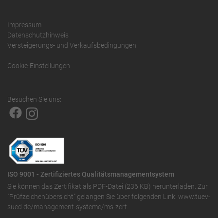
Impressum
Datenschutzhinweis
Versteigerungs- und Verkaufsbedingungen
Cookie-Einstellungen
Besuchen Sie uns:
ISO 9001 - Zertifiziertes Qualitätsmanagementsystem
Sie können das
Zertifikat als PDF-Datei (236 KB)
herunterladen. Zur
"Prüfzeichenübersicht" gelangen Sie über folgenden Link:
www.tuev-
sued.de/management-systeme/ms-zert
.