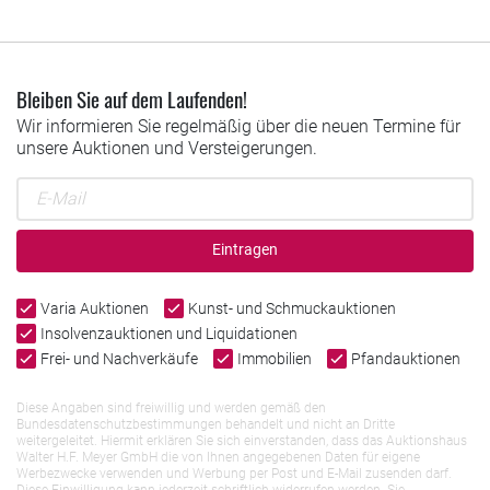
Bleiben Sie auf dem Laufenden!
Wir informieren Sie regelmäßig über die neuen Termine für
unsere Auktionen und Versteigerungen.
Eintragen
Varia Auktionen
Kunst- und Schmuckauktionen
Insolvenzauktionen und Liquidationen
Frei- und Nachverkäufe
Immobilien
Pfandauktionen
Diese Angaben sind freiwillig und werden gemäß den
Bundesdatenschutzbestimmungen behandelt und nicht an Dritte
weitergeleitet. Hiermit erklären Sie sich einverstanden, dass das Auktionshaus
Walter H.F. Meyer GmbH die von Ihnen angegebenen Daten für eigene
Werbezwecke verwenden und Werbung per Post und E-Mail zusenden darf.