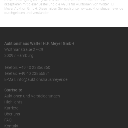
Diese Einwilligung kann jederzeit schriftlich widerrufen werden. Sie
akzeptieren mit dieser Bestellung die AGB`s für Auktionen von Walter H.F.
Meyer Auktion GmbH. Diese haben Sie auch unter www.auktionshausmeyer.de
durchgelesen und verstanden.
Auktionshaus Walter H.F. Meyer GmbH
Woltmanstraße 27-29
20097 Hamburg
Telefon: +49 40 23856860
Telefax: +49 40 23856871
E-Mail: info@auktionshausmeyer.de
Startseite
Auktionen und Versteigerungen
Highlights
Karriere
Über uns
FAQ
Kontakt