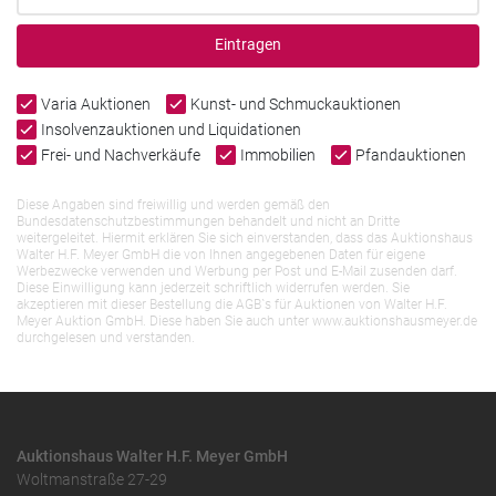
Eintragen
Varia Auktionen
Kunst- und Schmuckauktionen
Insolvenzauktionen und Liquidationen
Frei- und Nachverkäufe
Immobilien
Pfandauktionen
Diese Angaben sind freiwillig und werden gemäß den
Bundesdatenschutzbestimmungen behandelt und nicht an Dritte
weitergeleitet. Hiermit erklären Sie sich einverstanden, dass das Auktionshaus
Walter H.F. Meyer GmbH die von Ihnen angegebenen Daten für eigene
Werbezwecke verwenden und Werbung per Post und E-Mail zusenden darf.
Diese Einwilligung kann jederzeit schriftlich widerrufen werden. Sie
akzeptieren mit dieser Bestellung die AGB`s für Auktionen von Walter H.F.
Meyer Auktion GmbH. Diese haben Sie auch unter www.auktionshausmeyer.de
durchgelesen und verstanden.
Auktionshaus Walter H.F. Meyer GmbH
Woltmanstraße 27-29