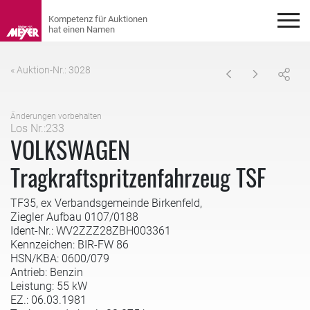
« Auktion-Nr.: 3028
Änderungen vorbehalten
Los Nr.:233
VOLKSWAGEN
Tragkraftspritzenfahrzeug TSF
TF35, ex Verbandsgemeinde Birkenfeld,
Ziegler Aufbau 0107/0188
Ident-Nr.: WV2ZZZ28ZBH003361
Kennzeichen: BIR-FW 86
HSN/KBA: 0600/079
Antrieb: Benzin
Leistung: 55 kW
EZ.: 06.03.1981