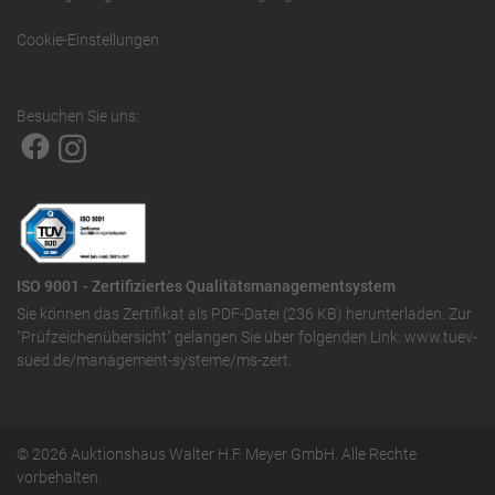
Cookie-Einstellungen
Besuchen Sie uns:
ISO 9001 - Zertifiziertes Qualitätsmanagementsystem
Sie können das
Zertifikat als PDF-Datei (236 KB)
herunterladen. Zur
"Prüfzeichenübersicht" gelangen Sie über folgenden Link:
www.tuev-
sued.de/management-systeme/ms-zert
.
© 2026 Auktionshaus Walter H.F. Meyer GmbH. Alle Rechte
vorbehalten.