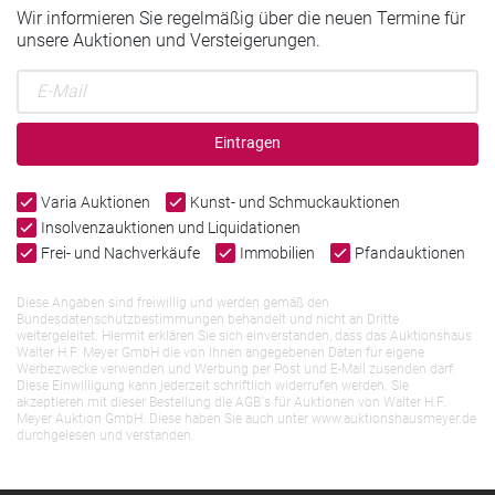
Wir informieren Sie regelmäßig über die neuen Termine für
unsere Auktionen und Versteigerungen.
Eintragen
Varia Auktionen
Kunst- und Schmuckauktionen
Insolvenzauktionen und Liquidationen
Frei- und Nachverkäufe
Immobilien
Pfandauktionen
Diese Angaben sind freiwillig und werden gemäß den
Bundesdatenschutzbestimmungen behandelt und nicht an Dritte
weitergeleitet. Hiermit erklären Sie sich einverstanden, dass das Auktionshaus
Walter H.F. Meyer GmbH die von Ihnen angegebenen Daten für eigene
Werbezwecke verwenden und Werbung per Post und E-Mail zusenden darf.
Diese Einwilligung kann jederzeit schriftlich widerrufen werden. Sie
akzeptieren mit dieser Bestellung die AGB`s für Auktionen von Walter H.F.
Meyer Auktion GmbH. Diese haben Sie auch unter www.auktionshausmeyer.de
durchgelesen und verstanden.