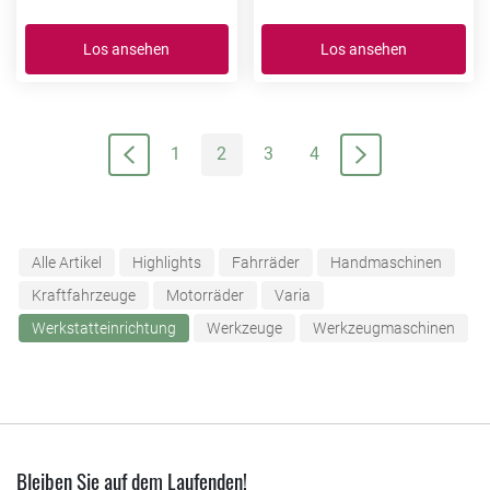
Los ansehen
Los ansehen
1
2
3
4
Alle Artikel
Highlights
Fahrräder
Handmaschinen
Kraftfahrzeuge
Motorräder
Varia
Werkstatteinrichtung
Werkzeuge
Werkzeugmaschinen
Bleiben Sie auf dem Laufenden!