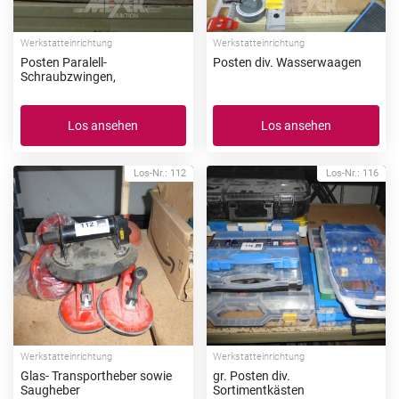
Werkstatteinrichtung
Werkstatteinrichtung
Posten Paralell-
Posten div. Wasserwaagen
Schraubzwingen,
Los ansehen
Los ansehen
Los-Nr.: 112
Los-Nr.: 116
Werkstatteinrichtung
Werkstatteinrichtung
Glas- Transportheber sowie
gr. Posten div.
Saugheber
Sortimentkästen