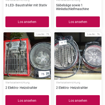
Werkstatteinrichtung
Werkstatteinrichtung
3 LED- Baustrahler mit Stativ
Säbelsäge sowie 1
Winkelschleifmaschine
Los ansehen
Los ansehen
Los-Nr.: 75
Los-Nr.: 76
Werkstatteinrichtung
Werkstatteinrichtung
2 Elektro- Heizstrahler
2 Elektro- Heizstrahler
Los ansehen
Los ansehen