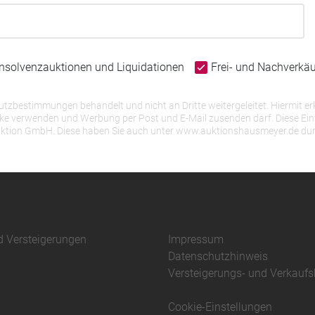
Insolvenzauktionen und Liquidationen
Frei- und Nachverkä
bestimmungen behandelt und nicht an Dritte weitergeleitet. Hiermit erk
erwenden und Werbung per Post und E-Mail zusenden darf. Diese Einwill
r Auktion GmbH. Diese haben Sie auch unter www.auktionshausmeyer.de du
d Versteigerungen
Impressum
Datenschutzhinweis
Versteigerungs- und Verkauf
Cookie-Einstellungen