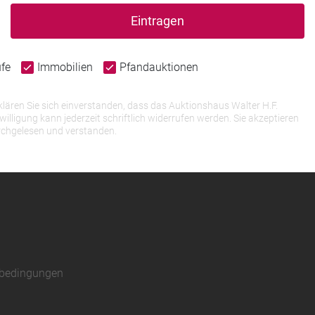
Eintragen
ufe
Immobilien
Pfandauktionen
lären Sie sich einverstanden, dass das Auktionshaus Walter H.F.
igung kann jederzeit schriftlich widerrufen werden. Sie akzeptieren
rchgelesen und verstanden.
sbedingungen