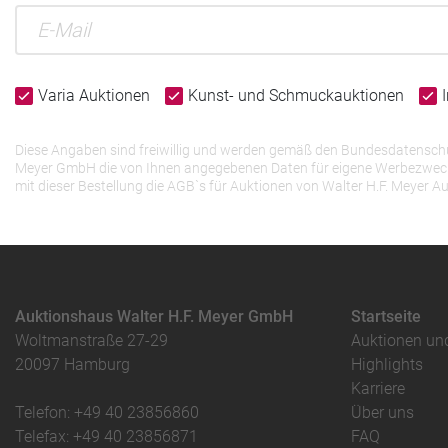
Varia Auktionen
Kunst- und Schmuckauktionen
Diese Angaben sind freiwillig und werden gemäß den Bundesdatenschutz
Meyer GmbH die von Ihnen angegebenen Daten für eigene Werbezwecke v
mit dieser Bestellung die AGB`s für Auktionen von Walter H.F. Meye
Auktionshaus Walter H.F. Meyer GmbH
Startseite
Woltmanstraße 27-29
Auktionen un
20097 Hamburg
Highlights
Karriere
Telefon: +49 40 23856860
Über uns
Telefax: +49 40 23856871
FAQ