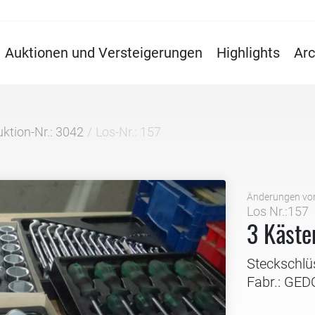
Auktionen und Versteigerungen
Highlights
Arc
ktion-Nr.: 3042
Los-Nr.: 157
Änderungen vo
Los Nr.:157
3 Käste
Steckschlü
Fabr.: GE