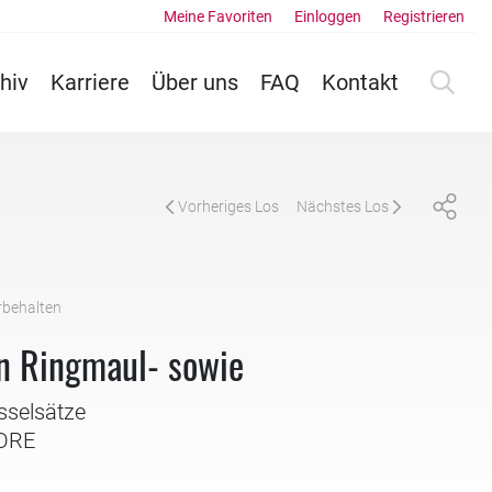
Meine Favoriten
Einloggen
Registrieren
hiv
Karriere
Über uns
FAQ
Kontakt
Vorheriges Los
Nächstes Los
rbehalten
n Ringmaul- sowie
sselsätze
DORE