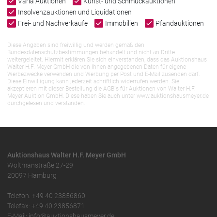
Varia Auktionen
Kunst- und Schmuckauktionen
Insolvenzauktionen und Liquidationen
Frei- und Nachverkäufe
Immobilien
Pfandauktionen
Diese Angaben sind freiwillig und werden gemäß den
Bundesdatenschutzbestimmungen behandelt und nicht an Dritte
weitergeleitet. Hiermit erklären Sie sich einverstanden, dass das Auktionshaus
Walter H.F. Meyer GmbH die von Ihnen angegebenen Daten für eigene
Werbezwecke verwenden und Werbung per Post und E-Mail zusenden darf.
Diese Einwilligung kann jederzeit schriftlich widerrufen werden. Sie
akzeptieren mit dieser Bestellung die AGB`s für Auktionen von Walter H.F.
Meyer Auktion GmbH. Diese haben Sie auch unter www.auktionshausmeyer.de
durchgelesen und verstanden.
Auktionshaus Walter H.F. Meyer GmbH
Woltmanstraße 27-29
20097 Hamburg
Telefon: +49 40 23856860
Telefax: +49 40 23856871
E-Mail: info@auktionshausmeyer.de