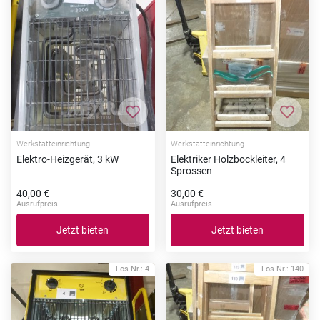
Zur Merkliste hinzufügen
Zur Me
Werkstatteinrichtung
Werkstatteinrichtung
Elektro-Heizgerät, 3 kW
Elektriker Holzbockleiter, 4
Sprossen
40,00 €
30,00 €
Ausrufpreis
Ausrufpreis
Jetzt bieten
Jetzt bieten
Los-Nr.: 4
Los-Nr.: 140