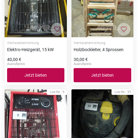
Zur Merkliste hinzufügen
Zur Me
Werkstatteinrichtung
Werkstatteinrichtung
Elektro-Heizgerät, 15 kW
Holzbockleiter, 4 Sprossen
40,00 €
30,00 €
Ausrufpreis
Ausrufpreis
Jetzt bieten
Jetzt bieten
Los-Nr.: 9
Los-Nr.: 33