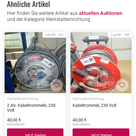
Ähnliche Artikel
Hier finden Sie weitere Artikel aus
aktuellen Auktionen
und der Kategorie Werkstatteinrichtung .
Los-Nr.: 141
Los-Nr.: 143
Zur Merkliste hinzufügen
Zur Me
Werkstatteinrichtung
Werkstatteinrichtung
2 div. Kabeltrommeln, 230
Kabeltrommel, 230 Volt
Volt
40,00 €
40,00 €
Ausrufpreis
Ausrufpreis
Jetzt bieten
Jetzt bieten