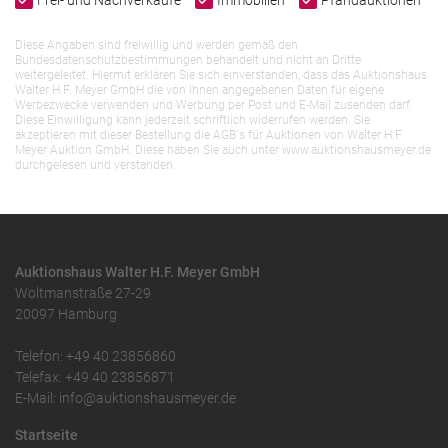
Frei- und Nachverkäufe
Immobilien
Pfandauktionen
Diese Angaben sind freiwillig und werden gemäß den
Bundesdatenschutzbestimmungen behandelt und nicht an Dritte
weitergeleitet. Hiermit erklären Sie sich einverstanden, dass das Auktionshaus
Walter H.F. Meyer GmbH die von Ihnen angegebenen Daten für eigene
Werbezwecke verwenden und Werbung per Post und E-Mail zusenden darf.
Diese Einwilligung kann jederzeit schriftlich widerrufen werden. Sie
akzeptieren mit dieser Bestellung die AGB`s für Auktionen von Walter H.F.
Meyer Auktion GmbH. Diese haben Sie auch unter www.auktionshausmeyer.de
durchgelesen und verstanden.
Auktionshaus Walter H.F. Meyer GmbH
Woltmanstraße 27-29
20097 Hamburg
Telefon: +49 40 23856860
Telefax: +49 40 23856871
E-Mail: info@auktionshausmeyer.de
Startseite