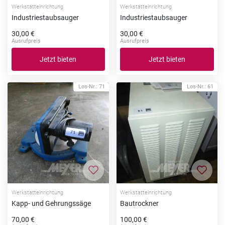
Werkstatteinrichtung
Werkstatteinrichtung
Industriestaubsauger
Industriestaubsauger
30,00 €
30,00 €
Ausrufpreis
Ausrufpreis
Jetzt bieten
Jetzt bieten
Los-Nr.: 71
Los-Nr.: 61
Zur Merkliste hinzufügen
Zur Me
Werkstatteinrichtung
Werkstatteinrichtung
Kapp- und Gehrungssäge
Bautrockner
70,00 €
100,00 €