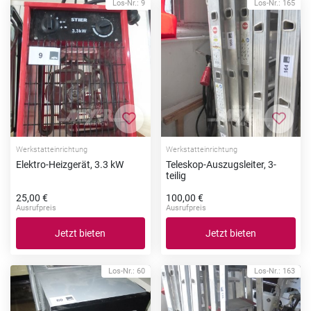
Los-Nr.: 9
Los-Nr.: 165
Zur Merkliste hinzufügen
Zur Me
Werkstatteinrichtung
Werkstatteinrichtung
Elektro-Heizgerät, 3.3 kW
Teleskop-Auszugsleiter, 3-
teilig
25,00 €
100,00 €
Ausrufpreis
Ausrufpreis
Jetzt bieten
Jetzt bieten
Los-Nr.: 60
Los-Nr.: 163