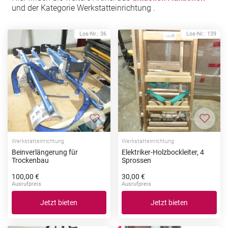
und der Kategorie Werkstatteinrichtung .
Los-Nr.: 36
Los-Nr.: 139
Zur Merkliste hinzufügen
Zur Me
Werkstatteinrichtung
Werkstatteinrichtung
Beinverlängerung für
Elektriker-Holzbockleiter, 4
Trockenbau
Sprossen
100,00 €
30,00 €
Ausrufpreis
Ausrufpreis
Jetzt bieten
Jetzt bieten