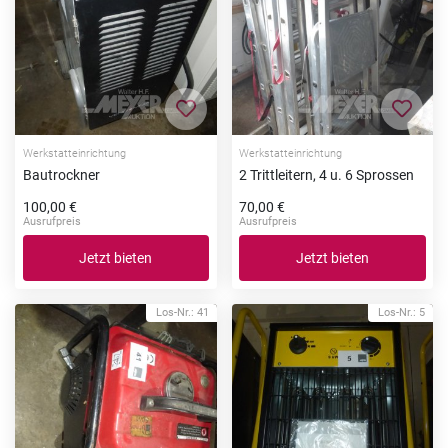
Zur Merkliste hinzufügen
Zur Me
Werkstatteinrichtung
Werkstatteinrichtung
Bautrockner
2 Trittleitern, 4 u. 6 Sprossen
100,00 €
70,00 €
Ausrufpreis
Ausrufpreis
Jetzt bieten
Jetzt bieten
Los-Nr.: 41
Los-Nr.: 5