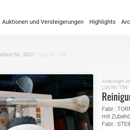
Auktionen und Versteigerungen
Highlights
Arc
ktion-Nr.: 3051
Los-Nr.: 154
Änderungen vo
Los Nr.:154
Reinigu
Fabr.: TO
mit Zubehö
Fabr.: STE