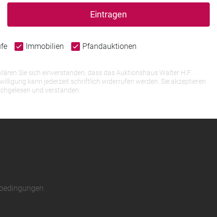
Eintragen
ufe
Immobilien
Pfandauktionen
lären Sie sich einverstanden, dass das Auktionshaus Walter H.F.
igung kann jederzeit schriftlich widerrufen werden. Sie akzeptieren
rchgelesen und verstanden.
sbedingungen