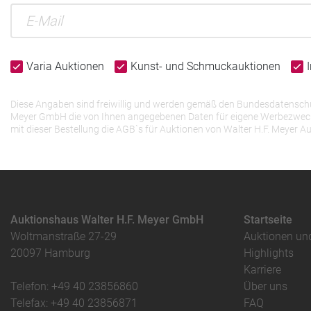
Varia Auktionen
Kunst- und Schmuckauktionen
Diese Angaben sind freiwillig und werden gemäß den Bundesdatenschutz
Meyer GmbH die von Ihnen angegebenen Daten für eigene Werbezwecke v
mit dieser Bestellung die AGB`s für Auktionen von Walter H.F. Meye
Auktionshaus Walter H.F. Meyer GmbH
Startseite
Woltmanstraße 27-29
Auktionen un
20097 Hamburg
Highlights
Karriere
Telefon: +49 40 23856860
Über uns
Telefax: +49 40 23856871
FAQ