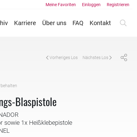
Meine Favoriten
Einloggen
Registrieren
hiv
Karriere
Über uns
FAQ
Kontakt
Vorheriges Los
Nächstes Los
rbehalten
ngs-Blaspistole
RNADOR
r sowie 1x Heißklebepistole
INEL