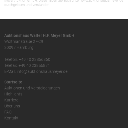
Meyer Auktion GmbH. Diese haben Sie auch unter www.auktionshausmeyer.de
durchgelesen und verstanden.
Auktionshaus Walter H.F. Meyer GmbH
Woltmanstraße 27-29
20097 Hamburg
Telefon: +49 40 23856860
Telefax: +49 40 23856871
E-Mail: info@auktionshausmeyer.de
Startseite
Auktionen und Versteigerungen
Highlights
Karriere
Über uns
FAQ
Kontakt