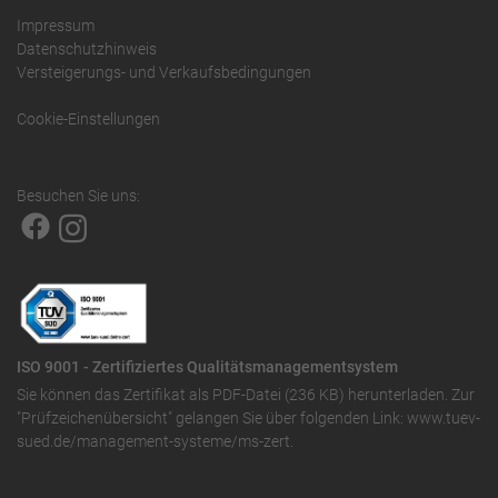
Impressum
Datenschutzhinweis
Versteigerungs- und Verkaufsbedingungen
Cookie-Einstellungen
Besuchen Sie uns:
ISO 9001 - Zertifiziertes Qualitätsmanagementsystem
Sie können das
Zertifikat als PDF-Datei (236 KB)
herunterladen. Zur
"Prüfzeichenübersicht" gelangen Sie über folgenden Link:
www.tuev-
sued.de/management-systeme/ms-zert
.