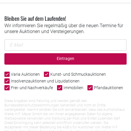
Bleiben Sie auf dem Laufenden!
Wir informieren Sie regelmäßig über die neuen Termine für
unsere Auktionen und Versteigerungen.
Eintragen
Varia Auktionen
Kunst- und Schmuckauktionen
Insolvenzauktionen und Liquidationen
Frei- und Nachverkäufe
Immobilien
Pfandauktionen
Diese Angaben sind freiwillig und werden gemäß den
Bundesdatenschutzbestimmungen behandelt und nicht an Dritte
weitergeleitet. Hiermit erklären Sie sich einverstanden, dass das Auktionshaus
Walter H.F. Meyer GmbH die von Ihnen angegebenen Daten für eigene
Werbezwecke verwenden und Werbung per Post und E-Mail zusenden darf.
Diese Einwilligung kann jederzeit schriftlich widerrufen werden. Sie
akzeptieren mit dieser Bestellung die AGB`s für Auktionen von Walter H.F.