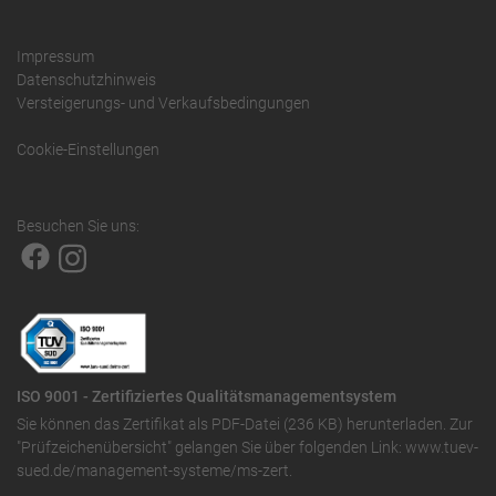
Impressum
Datenschutzhinweis
Versteigerungs- und Verkaufsbedingungen
Cookie-Einstellungen
Besuchen Sie uns:
ISO 9001 - Zertifiziertes Qualitätsmanagementsystem
Sie können das
Zertifikat als PDF-Datei (236 KB)
herunterladen. Zur
"Prüfzeichenübersicht" gelangen Sie über folgenden Link:
www.tuev-
sued.de/management-systeme/ms-zert
.