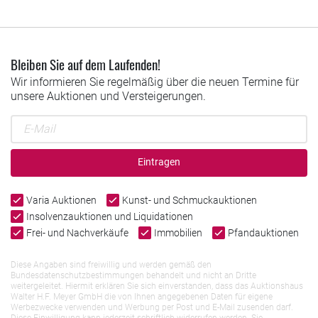
Bleiben Sie auf dem Laufenden!
Wir informieren Sie regelmäßig über die neuen Termine für
unsere Auktionen und Versteigerungen.
Eintragen
Varia Auktionen
Kunst- und Schmuckauktionen
Insolvenzauktionen und Liquidationen
Frei- und Nachverkäufe
Immobilien
Pfandauktionen
Diese Angaben sind freiwillig und werden gemäß den
Bundesdatenschutzbestimmungen behandelt und nicht an Dritte
weitergeleitet. Hiermit erklären Sie sich einverstanden, dass das Auktionshaus
Walter H.F. Meyer GmbH die von Ihnen angegebenen Daten für eigene
Werbezwecke verwenden und Werbung per Post und E-Mail zusenden darf.