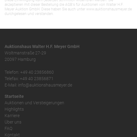
Diese Einwilligung kann jederzeit schriftlich widerrufen werden. Sie
akzeptieren mit dieser Bestellung die AGB`s für Auktionen von Walter H.F.
Meyer Auktion GmbH. Diese haben Sie auch unter www.auktionshausmeyer.de
durchgelesen und verstanden.
Auktionshaus Walter H.F. Meyer GmbH
Woltmanstraße 27-29
20097 Hamburg
Telefon: +49 40 23856860
Telefax: +49 40 23856871
E-Mail: info@auktionshausmeyer.de
Startseite
Auktionen und Versteigerungen
Highlights
Karriere
Über uns
FAQ
Kontakt