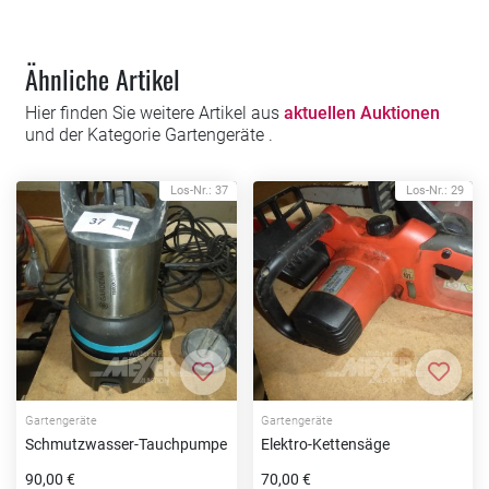
Ähnliche Artikel
Hier finden Sie weitere Artikel aus
aktuellen Auktionen
und der Kategorie Gartengeräte .
Los-Nr.: 37
Los-Nr.: 29
Zur Merkliste hinzufügen
Zur Me
Gartengeräte
Gartengeräte
Schmutzwasser-Tauchpumpe
Elektro-Kettensäge
90,00 €
70,00 €