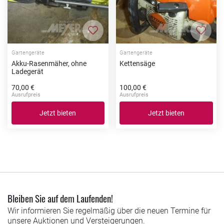
Zur Merkliste hinzufügen
Zur Me
Gartengeräte
Gartengeräte
Akku-Rasenmäher, ohne
Kettensäge
Ladegerät
70,00 €
100,00 €
Ausrufpreis
Ausrufpreis
Jetzt bieten
Jetzt bieten
Bleiben Sie auf dem Laufenden!
Wir informieren Sie regelmäßig über die neuen Termine für
unsere Auktionen und Versteigerungen.