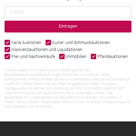
Eintragen
Varia Auktionen
Kunst- und Schmuckauktionen
Insolvenzauktionen und Liquidationen
Frei- und Nachverkäufe
Immobilien
Pfandauktionen
Diese Angaben sind freiwillig und werden gemäß den
Bundesdatenschutzbestimmungen behandelt und nicht an Dritte
weitergeleitet. Hiermit erklären Sie sich einverstanden, dass das Auktionshaus
Walter H.F. Meyer GmbH die von Ihnen angegebenen Daten für eigene
Werbezwecke verwenden und Werbung per Post und E-Mail zusenden darf.
Diese Einwilligung kann jederzeit schriftlich widerrufen werden. Sie
akzeptieren mit dieser Bestellung die AGB`s für Auktionen von Walter H.F.
Meyer Auktion GmbH. Diese haben Sie auch unter www.auktionshausmeyer.de
durchgelesen und verstanden.