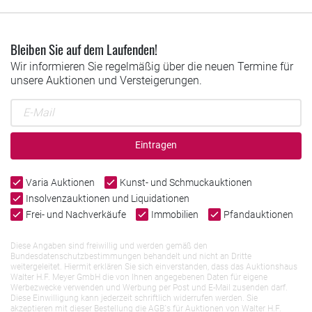
Bleiben Sie auf dem Laufenden!
Wir informieren Sie regelmäßig über die neuen Termine für
unsere Auktionen und Versteigerungen.
Eintragen
Varia Auktionen
Kunst- und Schmuckauktionen
Insolvenzauktionen und Liquidationen
Frei- und Nachverkäufe
Immobilien
Pfandauktionen
Diese Angaben sind freiwillig und werden gemäß den
Bundesdatenschutzbestimmungen behandelt und nicht an Dritte
weitergeleitet. Hiermit erklären Sie sich einverstanden, dass das Auktionshaus
Walter H.F. Meyer GmbH die von Ihnen angegebenen Daten für eigene
Werbezwecke verwenden und Werbung per Post und E-Mail zusenden darf.
Diese Einwilligung kann jederzeit schriftlich widerrufen werden. Sie
akzeptieren mit dieser Bestellung die AGB`s für Auktionen von Walter H.F.