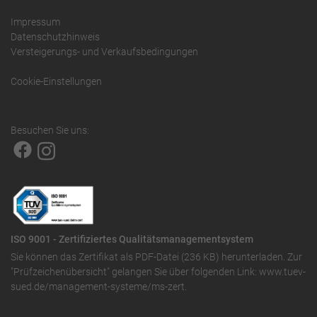
Impressum
Datenschutzhinweis
Versteigerungs- und Verkaufsbedingungen
Cookie-Einstellungen
Besuchen Sie uns:
ISO 9001 - Zertifiziertes Qualitätsmanagementsystem
Sie können das
Zertifikat als PDF-Datei (236 KB)
herunterladen. Zur
"Prüfzeichenübersicht" gelangen Sie über folgenden Link:
www.tuev-
sued.de/management-systeme/ms-zert
.