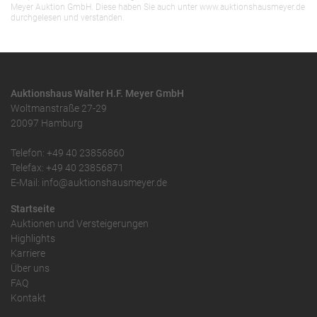
Meyer Auktion GmbH. Diese haben Sie auch unter www.auktionshausmeyer.de
durchgelesen und verstanden.
Auktionshaus Walter H.F. Meyer GmbH
Woltmanstraße 27-29
20097 Hamburg
Telefon: +49 40 23856860
Telefax: +49 40 23856871
E-Mail: info@auktionshausmeyer.de
Startseite
Auktionen und Versteigerungen
Highlights
Karriere
Über uns
FAQ
Kontakt