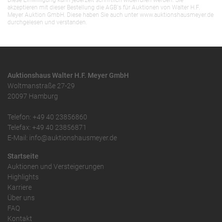
Diese Einwilligung kann jederzeit schriftlich widerrufen werden. Sie
akzeptieren mit dieser Bestellung die AGB`s für Auktionen von Walter H.F.
Meyer Auktion GmbH. Diese haben Sie auch unter www.auktionshausmeyer.de
durchgelesen und verstanden.
Auktionshaus Walter H.F. Meyer GmbH
Woltmanstraße 27-29
20097 Hamburg
Telefon: +49 40 23856860
Telefax: +49 40 23856871
E-Mail: info@auktionshausmeyer.de
Startseite
Auktionen und Versteigerungen
Highlights
Karriere
Über uns
FAQ
Kontakt