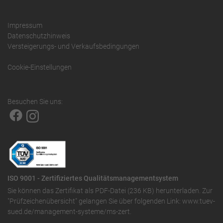
Impressum
Datenschutzhinweis
Versteigerungs- und Verkaufsbedingungen
Cookie-Einstellungen
Besuchen Sie uns:
ISO 9001 - Zertifiziertes Qualitätsmanagementsystem
Sie können das
Zertifikat als PDF-Datei (236 KB)
herunterladen. Zur
"Prüfzeichenübersicht" gelangen Sie über folgenden Link:
www.tuev-
sued.de/management-systeme/ms-zert
.