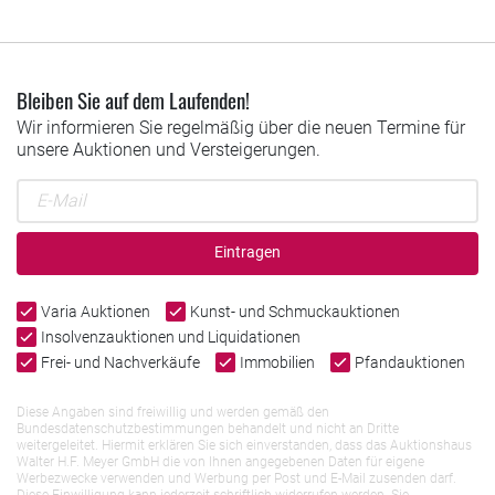
Bleiben Sie auf dem Laufenden!
Wir informieren Sie regelmäßig über die neuen Termine für
unsere Auktionen und Versteigerungen.
Eintragen
Varia Auktionen
Kunst- und Schmuckauktionen
Insolvenzauktionen und Liquidationen
Frei- und Nachverkäufe
Immobilien
Pfandauktionen
Diese Angaben sind freiwillig und werden gemäß den
Bundesdatenschutzbestimmungen behandelt und nicht an Dritte
weitergeleitet. Hiermit erklären Sie sich einverstanden, dass das Auktionshaus
Walter H.F. Meyer GmbH die von Ihnen angegebenen Daten für eigene
Werbezwecke verwenden und Werbung per Post und E-Mail zusenden darf.