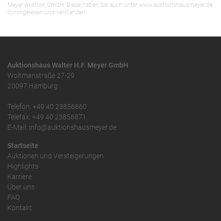
Meyer Auktion GmbH. Diese haben Sie auch unter www.auktionshausmeyer.de
durchgelesen und verstanden.
Auktionshaus Walter H.F. Meyer GmbH
Woltmanstraße 27-29
20097 Hamburg
Telefon: +49 40 23856860
Telefax: +49 40 23856871
E-Mail: info@auktionshausmeyer.de
Startseite
Auktionen und Versteigerungen
Highlights
Karriere
Über uns
FAQ
Kontakt