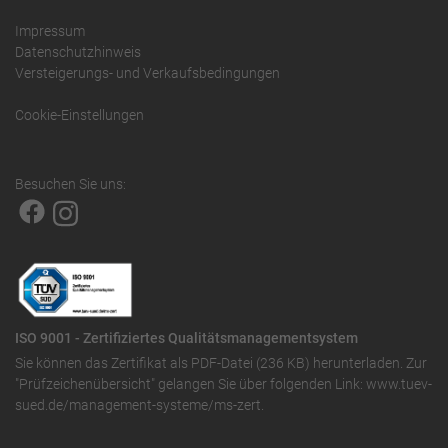
Impressum
Datenschutzhinweis
Versteigerungs- und Verkaufsbedingungen
Cookie-Einstellungen
Besuchen Sie uns:
ISO 9001 - Zertifiziertes Qualitätsmanagementsystem
Sie können das
Zertifikat als PDF-Datei (236 KB)
herunterladen. Zur
"Prüfzeichenübersicht" gelangen Sie über folgenden Link:
www.tuev-
sued.de/management-systeme/ms-zert
.