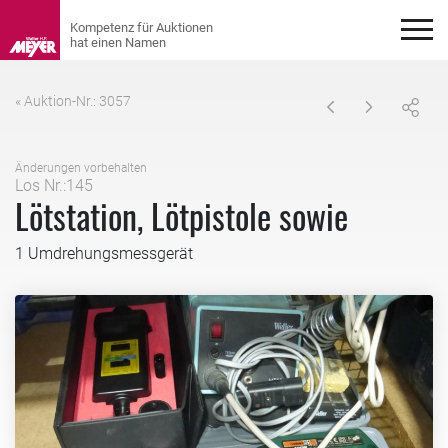
« Auktion-Nr.: 3057
Änderungen vorbehalten
Los Nr.:145
Lötstation, Lötpistole sowie
1 Umdrehungsmessgerät