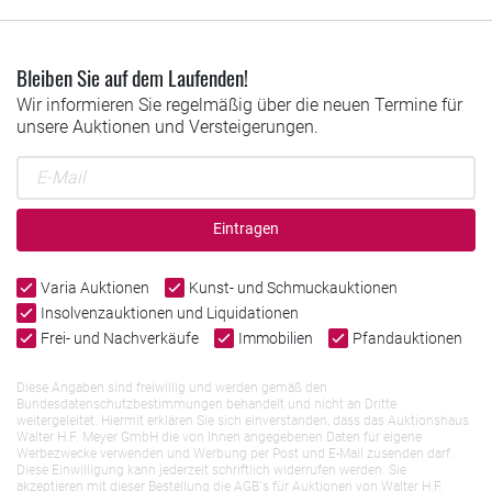
Bleiben Sie auf dem Laufenden!
Wir informieren Sie regelmäßig über die neuen Termine für
unsere Auktionen und Versteigerungen.
Eintragen
Varia Auktionen
Kunst- und Schmuckauktionen
Insolvenzauktionen und Liquidationen
Frei- und Nachverkäufe
Immobilien
Pfandauktionen
Diese Angaben sind freiwillig und werden gemäß den
Bundesdatenschutzbestimmungen behandelt und nicht an Dritte
weitergeleitet. Hiermit erklären Sie sich einverstanden, dass das Auktionshaus
Walter H.F. Meyer GmbH die von Ihnen angegebenen Daten für eigene
Werbezwecke verwenden und Werbung per Post und E-Mail zusenden darf.
Diese Einwilligung kann jederzeit schriftlich widerrufen werden. Sie
akzeptieren mit dieser Bestellung die AGB`s für Auktionen von Walter H.F.