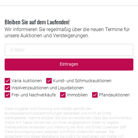
Bleiben Sie auf dem Laufenden!
Wir informieren Sie regelmäßig über die neuen Termine für
unsere Auktionen und Versteigerungen.
Eintragen
Varia Auktionen
Kunst- und Schmuckauktionen
Insolvenzauktionen und Liquidationen
Frei- und Nachverkäufe
Immobilien
Pfandauktionen
Diese Angaben sind freiwillig und werden gemäß den
Bundesdatenschutzbestimmungen behandelt und nicht an Dritte
weitergeleitet. Hiermit erklären Sie sich einverstanden, dass das Auktionshaus
Walter H.F. Meyer GmbH die von Ihnen angegebenen Daten für eigene
Werbezwecke verwenden und Werbung per Post und E-Mail zusenden darf.
Diese Einwilligung kann jederzeit schriftlich widerrufen werden. Sie
akzeptieren mit dieser Bestellung die AGB`s für Auktionen von Walter H.F.