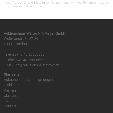
Meyer Auktion GmbH. Diese haben Sie auch unter www.auktionshausmeyer.de
durchgelesen und verstanden.
Auktionshaus Walter H.F. Meyer GmbH
Woltmanstraße 27-29
20097 Hamburg
Telefon: +49 40 23856860
Telefax: +49 40 23856871
E-Mail: info@auktionshausmeyer.de
Startseite
Auktionen und Versteigerungen
Highlights
Karriere
Über uns
FAQ
Kontakt