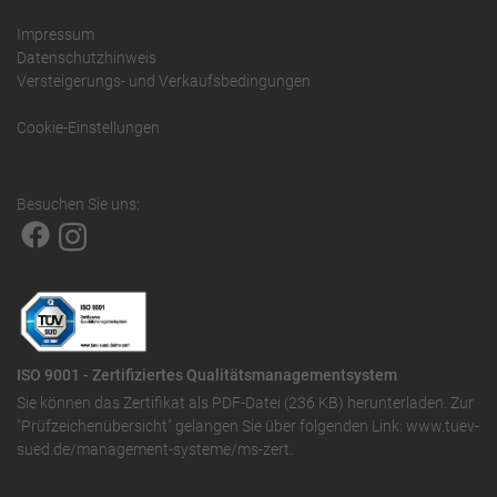
Impressum
Datenschutzhinweis
Versteigerungs- und Verkaufsbedingungen
Cookie-Einstellungen
Besuchen Sie uns:
ISO 9001 - Zertifiziertes Qualitätsmanagementsystem
Sie können das
Zertifikat als PDF-Datei (236 KB)
herunterladen. Zur
"Prüfzeichenübersicht" gelangen Sie über folgenden Link:
www.tuev-
sued.de/management-systeme/ms-zert
.