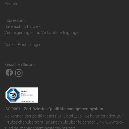
Kontakt
Impressum
Datenschutzhinweis
Versteigerungs- und Verkaufsbedingungen
Cookie-Einstellungen
Besuchen Sie uns:
ISO 9001 - Zertifiziertes Qualitätsmanagementsystem
Sie können das
Zertifikat als PDF-Datei (236 KB)
herunterladen. Zur
"Prüfzeichenübersicht" gelangen Sie über folgenden Link:
www.tuev-
sued.de/management-systeme/ms-zert
.