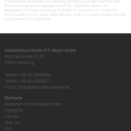
Werbezwecke verwenden und Werbung per Post und E-Mail zusenden darf.
Diese Einwilligung kann jederzeit schriftlich widerrufen werden. Sie
akzeptieren mit dieser Bestellung die AGB`s für Auktionen von Walter H.F.
Meyer Auktion GmbH. Diese haben Sie auch unter www.auktionshausmeyer.de
durchgelesen und verstanden.
Auktionshaus Walter H.F. Meyer GmbH
Woltmanstraße 27-29
20097 Hamburg
Telefon: +49 40 23856860
Telefax: +49 40 23856871
E-Mail: info@auktionshausmeyer.de
Startseite
Auktionen und Versteigerungen
Highlights
Karriere
Über uns
FAQ