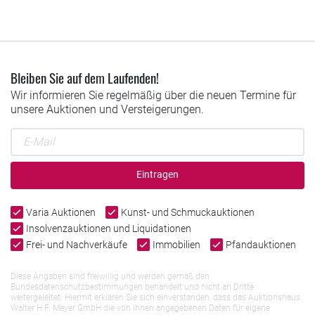
Bleiben Sie auf dem Laufenden!
Wir informieren Sie regelmäßig über die neuen Termine für
unsere Auktionen und Versteigerungen.
Eintragen
Varia Auktionen
Kunst- und Schmuckauktionen
Insolvenzauktionen und Liquidationen
Frei- und Nachverkäufe
Immobilien
Pfandauktionen
Diese Angaben sind freiwillig und werden gemäß den
Bundesdatenschutzbestimmungen behandelt und nicht an Dritte
weitergeleitet. Hiermit erklären Sie sich einverstanden, dass das Auktionshaus
Walter H.F. Meyer GmbH die von Ihnen angegebenen Daten für eigene