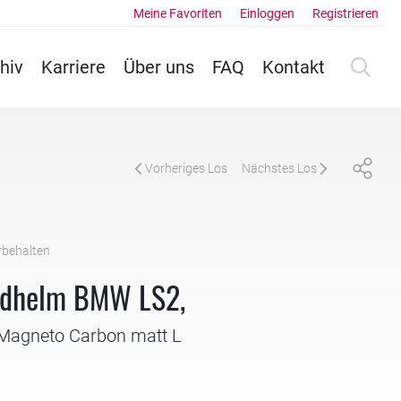
Meine Favoriten
Einloggen
Registrieren
hiv
Karriere
Über uns
FAQ
Kontakt
Vorheriges Los
Nächstes Los
rbehalten
adhelm BMW LS2,
Magneto Carbon matt L