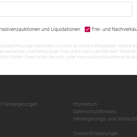
Insolvenzauktionen und Liquidationen
Frei- und Nachverkä
bestimmungen behandelt und nicht an Dritte weitergeleitet. Hiermit erk
erwenden und Werbung per Post und E-Mail zusenden darf. Diese Einwill
r Auktion GmbH. Diese haben Sie auch unter www.auktionshausmeyer.de du
d Versteigerungen
Impressum
Datenschutzhinweis
Versteigerungs- und Verkauf
Cookie-Einstellungen