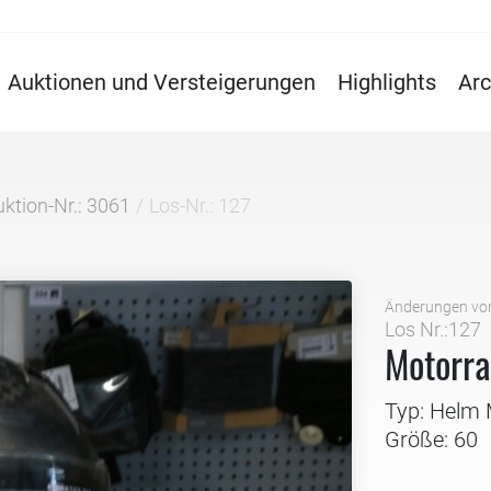
Auktionen und Versteigerungen
Highlights
Arc
ktion-Nr.: 3061
Los-Nr.: 127
Änderungen vo
Los Nr.:127
Motorr
Typ: Helm 
Größe: 60