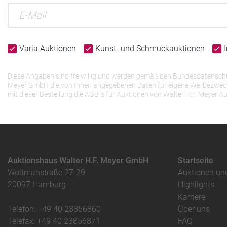
Varia Auktionen
Kunst- und Schmuckauktionen
Diese Angaben sind freiwillig und werden gemäß den Bundesdatenschutz
Meyer GmbH die von Ihnen angegebenen Daten für eigene Werbezwecke v
mit dieser Bestellung die AGB`s für Auktionen von Walter H.F. Meye
Auktionshaus Walter H.F. Meyer GmbH
Startseite
Woltmanstraße 27-29
Auktionen un
20097 Hamburg
Highlights
Karriere
Telefon: +49 40 23856860
Über uns
Telefax: +49 40 23856871
FAQ