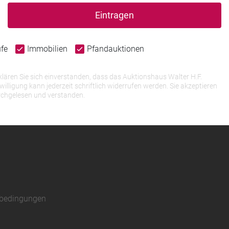
Eintragen
ufe
Immobilien
Pfandauktionen
lären Sie sich einverstanden, dass das Auktionshaus Walter H.F.
igung kann jederzeit schriftlich widerrufen werden. Sie akzeptieren
rchgelesen und verstanden.
sbedingungen