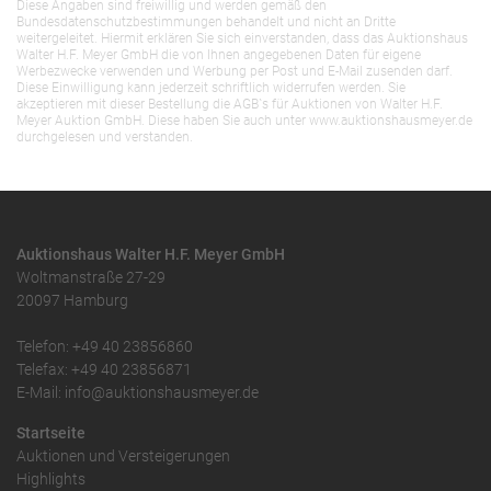
Diese Angaben sind freiwillig und werden gemäß den
Bundesdatenschutzbestimmungen behandelt und nicht an Dritte
weitergeleitet. Hiermit erklären Sie sich einverstanden, dass das Auktionshaus
Walter H.F. Meyer GmbH die von Ihnen angegebenen Daten für eigene
Werbezwecke verwenden und Werbung per Post und E-Mail zusenden darf.
Diese Einwilligung kann jederzeit schriftlich widerrufen werden. Sie
akzeptieren mit dieser Bestellung die AGB`s für Auktionen von Walter H.F.
Meyer Auktion GmbH. Diese haben Sie auch unter www.auktionshausmeyer.de
durchgelesen und verstanden.
Auktionshaus Walter H.F. Meyer GmbH
Woltmanstraße 27-29
20097 Hamburg
Telefon: +49 40 23856860
Telefax: +49 40 23856871
E-Mail: info@auktionshausmeyer.de
Startseite
Auktionen und Versteigerungen
Highlights