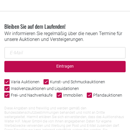
Bleiben Sie auf dem Laufenden!
Wir informieren Sie regelmäßig über die neuen Termine für
unsere Auktionen und Versteigerungen.
Eintragen
Varia Auktionen
Kunst- und Schmuckauktionen
Insolvenzauktionen und Liquidationen
Frei- und Nachverkäufe
Immobilien
Pfandauktionen
Diese Angaben sind freiwillig und werden gemäß den
Bundesdatenschutzbestimmungen behandelt und nicht an Dritte
weitergeleitet. Hiermit erklären Sie sich einverstanden, dass das Auktionshaus
Walter H.F. Meyer GmbH die von Ihnen angegebenen Daten für eigene
Werbezwecke verwenden und Werbung per Post und E-Mail zusenden darf.