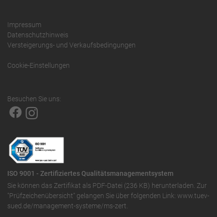
Impressum
Datenschutzhinweis
Versteigerungs- und Verkaufsbedingungen
Cookie-Einstellungen
Besuchen Sie uns:
ISO 9001 - Zertifiziertes Qualitätsmanagementsystem
Sie können das
Zertifikat als PDF-Datei (236 KB)
herunterladen. Zur
"Prüfzeichenübersicht" gelangen Sie über folgenden Link:
www.tuev-
sued.de/management-systeme/ms-zert
.