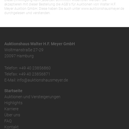
Diese Einwilligung kann jederzeit schriftlich widerrufen werden. Sie
akzeptieren mit dieser Bestellung die AGB`s für Auktionen von Walter H.F.
Meyer Auktion GmbH. Diese haben Sie auch unter www.auktionshausmeyer.de
durchgelesen und verstanden.
Auktionshaus Walter H.F. Meyer GmbH
Woltmanstraße 27-29
20097 Hamburg
Telefon: +49 40 23856860
Telefax: +49 40 23856871
E-Mail: info@auktionshausmeyer.de
Startseite
Auktionen und Versteigerungen
Highlights
Karriere
Über uns
FAQ
Kontakt