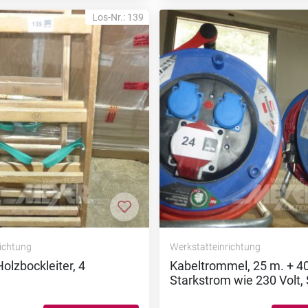
Los-Nr.: 139
nzufügen
Zur Merkliste hinzufügen
richtung
Werkstatteinrichtung
Holzbockleiter, 4
Kabeltrommel, 25 m. + 40
Starkstrom wie 230 Volt,