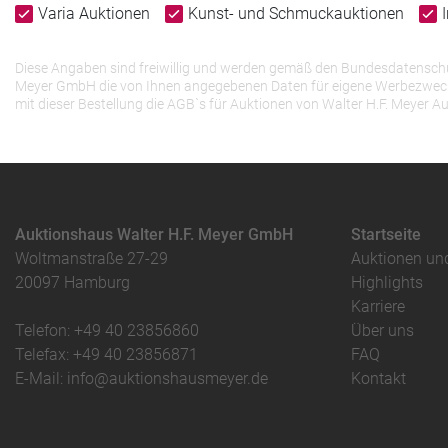
Varia Auktionen
Kunst- und Schmuckauktionen
Diese Angaben sind freiwillig und werden gemäß den Bundesdatenschutz
Meyer GmbH die von Ihnen angegebenen Daten für eigene Werbezwecke v
mit dieser Bestellung die AGB`s für Auktionen von Walter H.F. Meye
Auktionshaus Walter H.F. Meyer GmbH
Startseite
Woltmanstraße 27-29
Auktionen un
20097 Hamburg
Highlights
Karriere
Telefon: +49 40 23856860
Über uns
Telefax: +49 40 23856871
FAQ
E-Mail: info@auktionshausmeyer.de
Kontakt