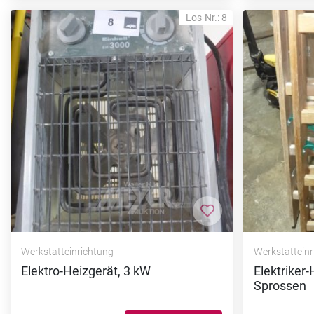
Los-Nr.: 8
Zur Merkliste hi
Werkstatteinrichtung
Werkstattein
Elektro-Heizgerät, 3 kW
Elektriker-
Sprossen