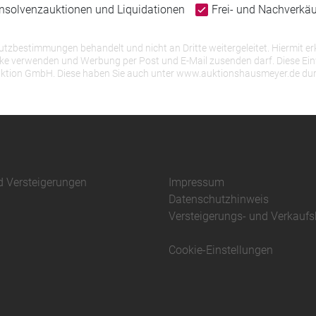
Insolvenzauktionen und Liquidationen
Frei- und Nachverkä
bestimmungen behandelt und nicht an Dritte weitergeleitet. Hiermit erk
erwenden und Werbung per Post und E-Mail zusenden darf. Diese Einwill
r Auktion GmbH. Diese haben Sie auch unter www.auktionshausmeyer.de du
d Versteigerungen
Impressum
Datenschutzhinweis
Versteigerungs- und Verkauf
Cookie-Einstellungen