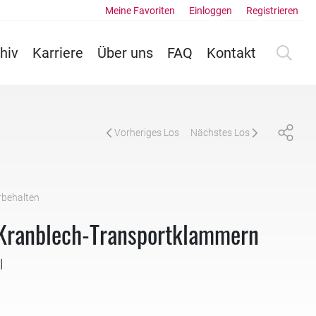
Meine Favoriten
Einloggen
Registrieren
hiv
Karriere
Über uns
FAQ
Kontakt
Vorheriges Los
Nächstes Los
rbehalten
Kranblech-Transportklammern
l