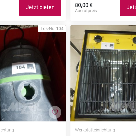
80,00 €
Jetzt bieten
Jet
Ausrufpreis
Los-Nr.: 104
nzufügen
Zur Merkliste hinzufügen
richtung
Werkstatteinrichtung