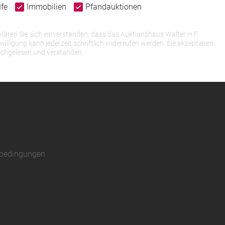
ufe
Immobilien
Pfandauktionen
lären Sie sich einverstanden, dass das Auktionshaus Walter H.F.
igung kann jederzeit schriftlich widerrufen werden. Sie akzeptieren
rchgelesen und verstanden.
sbedingungen