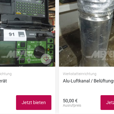
nzufügen
Zur Merkliste hinzufügen
richtung
Werkstatteinrichtung
erät
Alu-Luftkanal / Belüftun
50,00 €
Jetzt bieten
Jet
Ausrufpreis