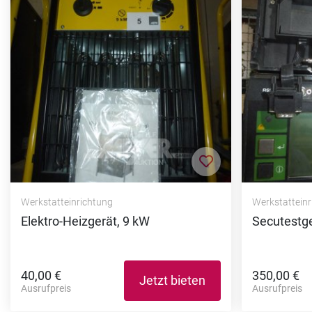
Zur Merkliste hi
Werkstatteinrichtung
Werkstattein
Elektro-Heizgerät, 9 kW
Secutestg
40,00 €
350,00 €
Jetzt bieten
Ausrufpreis
Ausrufpreis