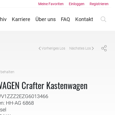
Meine Favoriten
Einloggen
Registrieren
hiv
Karriere
Über uns
FAQ
Kontakt
Vorheriges Los
Nächstes Los
rbehalten
AGEN Crafter Kastenwagen
: WV1ZZZ2EZG6013466
en: HH-AG 6868
sel