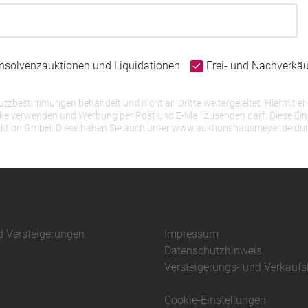
Insolvenzauktionen und Liquidationen
Frei- und Nachverkä
bestimmungen behandelt und nicht an Dritte weitergeleitet. Hiermit erk
erwenden und Werbung per Post und E-Mail zusenden darf. Diese Einwill
r Auktion GmbH. Diese haben Sie auch unter www.auktionshausmeyer.de du
d Versteigerungen
Impressum
Datenschutzhinweis
Versteigerungs- und Verkauf
Cookie-Einstellungen