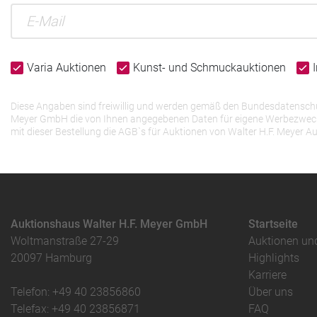
Varia Auktionen
Kunst- und Schmuckauktionen
Diese Angaben sind freiwillig und werden gemäß den Bundesdatenschutz
Meyer GmbH die von Ihnen angegebenen Daten für eigene Werbezwecke v
mit dieser Bestellung die AGB`s für Auktionen von Walter H.F. Meye
Auktionshaus Walter H.F. Meyer GmbH
Startseite
Woltmanstraße 27-29
Auktionen un
20097 Hamburg
Highlights
Karriere
Telefon: +49 40 23856860
Über uns
Telefax: +49 40 23856871
FAQ