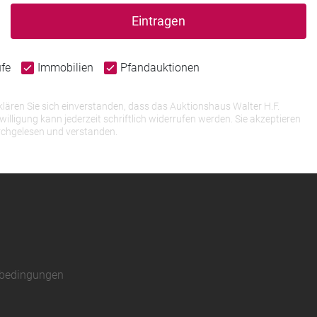
Eintragen
ufe
Immobilien
Pfandauktionen
lären Sie sich einverstanden, dass das Auktionshaus Walter H.F.
igung kann jederzeit schriftlich widerrufen werden. Sie akzeptieren
rchgelesen und verstanden.
sbedingungen