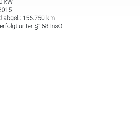
80 kW
.2015
 abgel.: 156.750 km
erfolgt unter §168 InsO-