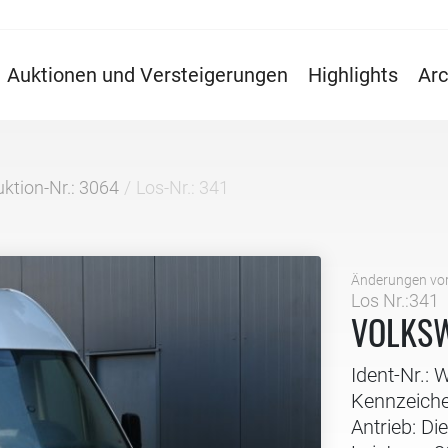
Auktionen und Versteigerungen
Highlights
Arc
ktion-Nr.: 3064
Los-Nr.: 341
Änderungen vo
Los Nr.:341
VOLKSW
Ident-Nr.
Kennzeich
Antrieb: Die