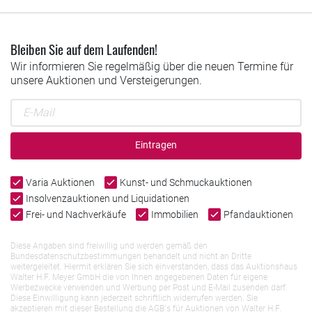
Bleiben Sie auf dem Laufenden!
Wir informieren Sie regelmäßig über die neuen Termine für
unsere Auktionen und Versteigerungen.
Eintragen
Varia Auktionen
Kunst- und Schmuckauktionen
Insolvenzauktionen und Liquidationen
Frei- und Nachverkäufe
Immobilien
Pfandauktionen
Diese Angaben sind freiwillig und werden gemäß den
Bundesdatenschutzbestimmungen behandelt und nicht an Dritte
weitergeleitet. Hiermit erklären Sie sich einverstanden, dass das Auktionshaus
Walter H.F. Meyer GmbH die von Ihnen angegebenen Daten für eigene
Werbezwecke verwenden und Werbung per Post und E-Mail zusenden darf.
Diese Einwilligung kann jederzeit schriftlich widerrufen werden. Sie
akzeptieren mit dieser Bestellung die AGB`s für Auktionen von Walter H.F.