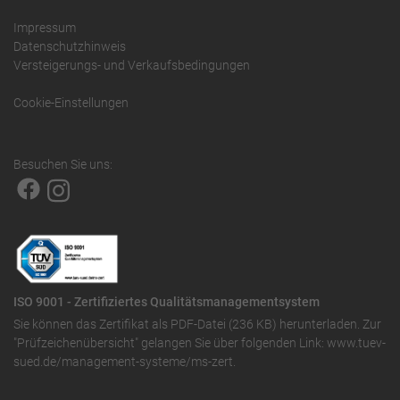
Impressum
Datenschutzhinweis
Versteigerungs- und Verkaufsbedingungen
Cookie-Einstellungen
Besuchen Sie uns:
ISO 9001 - Zertifiziertes Qualitätsmanagementsystem
Sie können das
Zertifikat als PDF-Datei (236 KB)
herunterladen. Zur
"Prüfzeichenübersicht" gelangen Sie über folgenden Link:
www.tuev-
sued.de/management-systeme/ms-zert
.