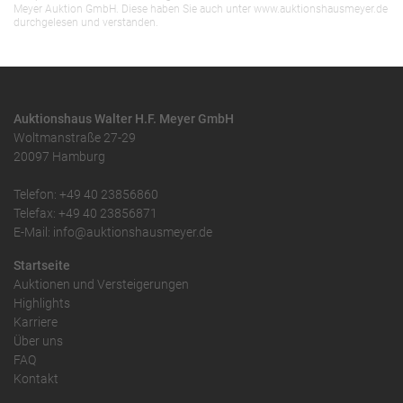
Meyer Auktion GmbH. Diese haben Sie auch unter www.auktionshausmeyer.de
durchgelesen und verstanden.
Auktionshaus Walter H.F. Meyer GmbH
Woltmanstraße 27-29
20097 Hamburg
Telefon: +49 40 23856860
Telefax: +49 40 23856871
E-Mail: info@auktionshausmeyer.de
Startseite
Auktionen und Versteigerungen
Highlights
Karriere
Über uns
FAQ
Kontakt