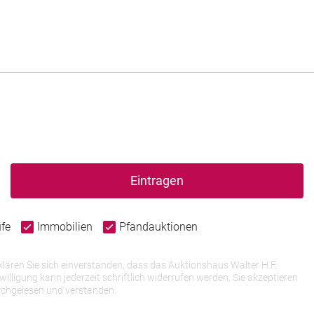
Eintragen
ufe
Immobilien
Pfandauktionen
lären Sie sich einverstanden, dass das Auktionshaus Walter H.F.
igung kann jederzeit schriftlich widerrufen werden. Sie akzeptieren
rchgelesen und verstanden.