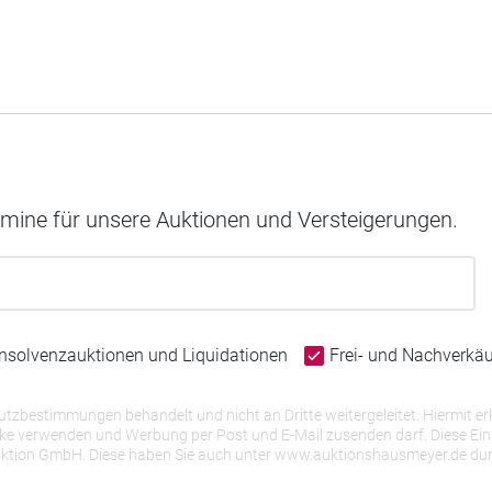
rmine für unsere Auktionen und Versteigerungen.
Insolvenzauktionen und Liquidationen
Frei- und Nachverkä
bestimmungen behandelt und nicht an Dritte weitergeleitet. Hiermit erk
erwenden und Werbung per Post und E-Mail zusenden darf. Diese Einwill
r Auktion GmbH. Diese haben Sie auch unter www.auktionshausmeyer.de du