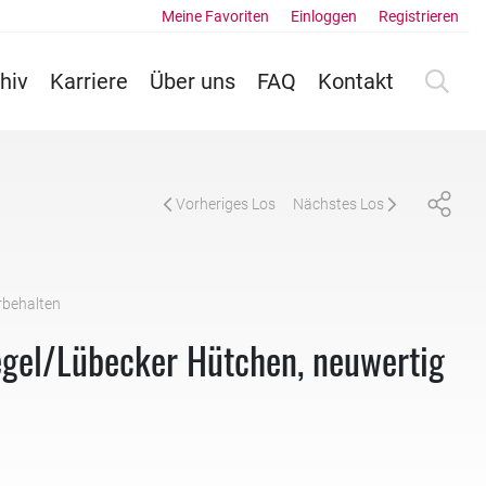
Meine Favoriten
Einloggen
Registrieren
hiv
Karriere
Über uns
FAQ
Kontakt
Vorheriges Los
Nächstes Los
rbehalten
egel/Lübecker Hütchen, neuwertig