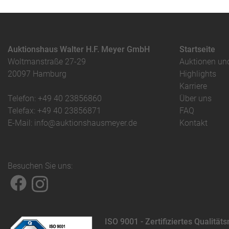
Auktionshaus Walter H.F. Meyer GmbH
Startseite
Woltmanstraße 27-29
Auktionen un
20097 Hamburg
Highlights
Karriere
Telefon: +49 40 23856860
Über uns
Telefax: +49 40 23856871
FAQ
E-Mail: info@auktionshausmeyer.de
Kontakt
Besuchen Sie uns:
ISO 9001 - Zertifiziertes Qualit