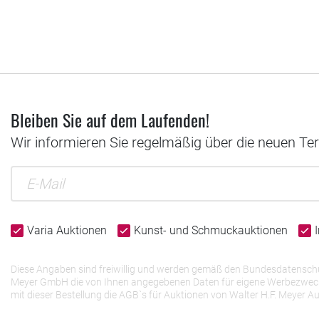
Bleiben Sie auf dem Laufenden!
Wir informieren Sie regelmäßig über die neuen Te
Varia Auktionen
Kunst- und Schmuckauktionen
Diese Angaben sind freiwillig und werden gemäß den Bundesdatenschutz
Meyer GmbH die von Ihnen angegebenen Daten für eigene Werbezwecke v
mit dieser Bestellung die AGB`s für Auktionen von Walter H.F. Meye