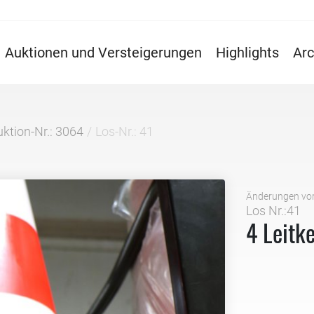
Auktionen und Versteigerungen
Highlights
Arc
ktion-Nr.: 3064
Los-Nr.: 41
Änderungen vo
Los Nr.:41
4 Leitk