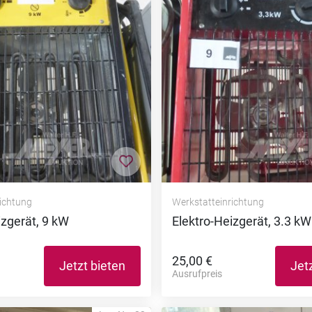
nzufügen
Zur Merkliste hinzufügen
richtung
Werkstatteinrichtung
izgerät, 9 kW
Elektro-Heizgerät, 3.3 kW
25,00 €
Jetzt bieten
Jet
Ausrufpreis