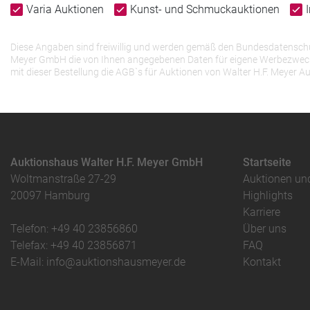
Varia Auktionen
Kunst- und Schmuckauktionen
Diese Angaben sind freiwillig und werden gemäß den Bundesdatenschutz
Meyer GmbH die von Ihnen angegebenen Daten für eigene Werbezwecke v
mit dieser Bestellung die AGB`s für Auktionen von Walter H.F. Meye
Auktionshaus Walter H.F. Meyer GmbH
Startseite
Woltmanstraße 27-29
Auktionen un
20097 Hamburg
Highlights
Karriere
Telefon: +49 40 23856860
Über uns
Telefax: +49 40 23856871
FAQ
E-Mail: info@auktionshausmeyer.de
Kontakt