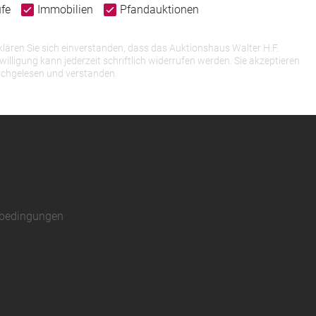
ufe
Immobilien
Pfandauktionen
lären Sie sich einverstanden, dass das Auktionshaus Walter H.F.
igung kann jederzeit schriftlich widerrufen werden. Sie akzeptieren
rchgelesen und verstanden.
sbedingungen