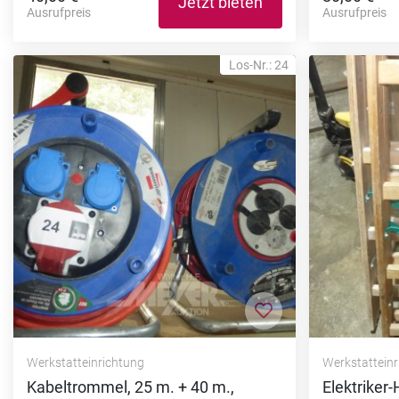
Jetzt bieten
Ausrufpreis
Ausrufpreis
Los-Nr.: 24
Zur Merkliste hi
Werkstatteinrichtung
Werkstattein
Kabeltrommel, 25 m. + 40 m.,
Elektriker-