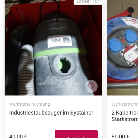
Los-Nr.: 104
Zur Merkliste hi
Werkstatteinrichtung
Werkstattein
Industriestaubsauger im Systainer
2 Kabeltro
Starkstrom
40,00 €
80,00 €