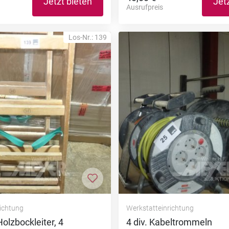
Jetzt bieten
Jet
Ausrufpreis
Los-Nr.: 139
nzufügen
Zur Merkliste hinzufügen
richtung
Werkstatteinrichtung
Holzbockleiter, 4
4 div. Kabeltrommeln