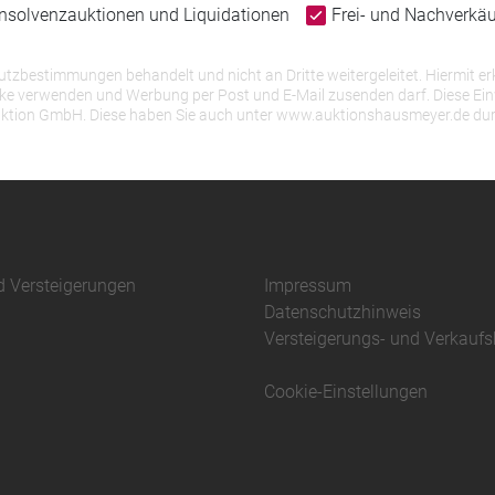
Insolvenzauktionen und Liquidationen
Frei- und Nachverkä
bestimmungen behandelt und nicht an Dritte weitergeleitet. Hiermit erk
erwenden und Werbung per Post und E-Mail zusenden darf. Diese Einwill
r Auktion GmbH. Diese haben Sie auch unter www.auktionshausmeyer.de du
d Versteigerungen
Impressum
Datenschutzhinweis
Versteigerungs- und Verkauf
Cookie-Einstellungen