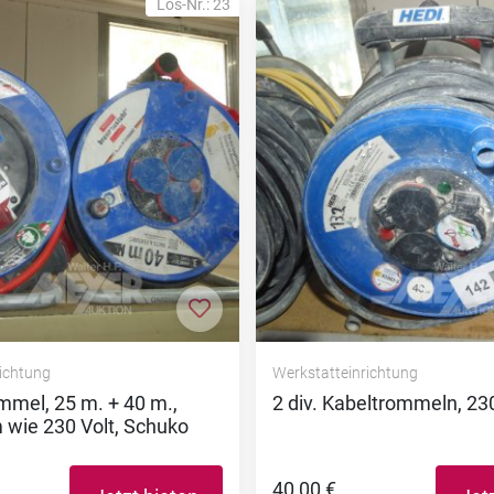
Los-Nr.: 23
nzufügen
Zur Merkliste hinzufügen
richtung
Werkstatteinrichtung
mmel, 25 m. + 40 m.,
2 div. Kabeltrommeln, 230
 wie 230 Volt, Schuko
40,00 €