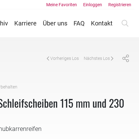
Meine Favoriten
Einloggen
Registrieren
hiv
Karriere
Über uns
FAQ
Kontakt
Vorheriges Los
Nächstes Los
rbehalten
Schleifscheiben 115 mm und 230
hubkarrenreifen