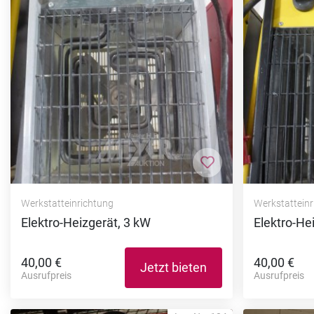
Zur Merkliste hi
Werkstatteinrichtung
Werkstattein
Elektro-Heizgerät, 3 kW
Elektro-He
40,00 €
40,00 €
Jetzt bieten
Ausrufpreis
Ausrufpreis