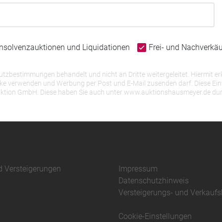
Insolvenzauktionen und Liquidationen
Frei- und Nachverkä
bestimmungen behandelt und nicht an Dritte weitergeleitet. Hiermit erk
erwenden und Werbung per Post und E-Mail zusenden darf. Diese Einwill
r Auktion GmbH. Diese haben Sie auch unter www.auktionshausmeyer.de du
d Versteigerungen
Impressum
Datenschutzhinweis
Versteigerungs- und Verkauf
Cookie-Einstellungen