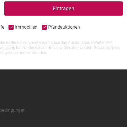
Eintragen
ufe
Immobilien
Pfandauktionen
lären Sie sich einverstanden, dass das Auktionshaus Walter H.F.
igung kann jederzeit schriftlich widerrufen werden. Sie akzeptieren
rchgelesen und verstanden.
sbedingungen