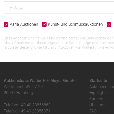
Varia Auktionen
Kunst- und Schmuckauktionen
Diese Angaben sind freiwillig und werden gemäß den Bundesdatenschutz
Meyer GmbH die von Ihnen angegebenen Daten für eigene Werbezwecke v
mit dieser Bestellung die AGB`s für Auktionen von Walter H.F. Meye
Auktionshaus Walter H.F. Meyer GmbH
Startseite
Woltmanstraße 27-29
Auktionen un
20097 Hamburg
Highlights
Karriere
Telefon: +49 40 23856860
Über uns
Telefax: +49 40 23856871
FAQ