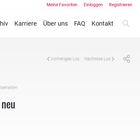
Meine Favoriten
Einloggen
Registrieren
hiv
Karriere
Über uns
FAQ
Kontakt
Vorheriges Los
Nächstes Los
rbehalten
 neu