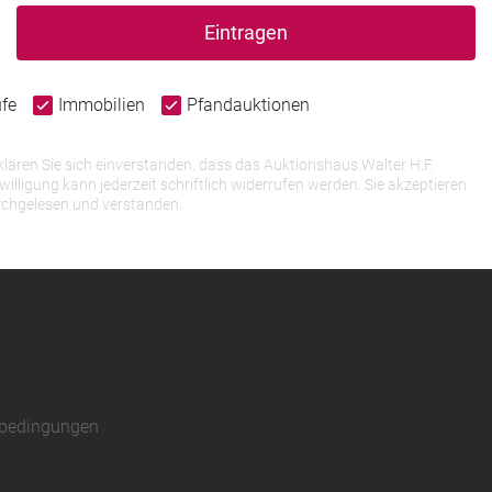
Eintragen
ufe
Immobilien
Pfandauktionen
lären Sie sich einverstanden, dass das Auktionshaus Walter H.F.
igung kann jederzeit schriftlich widerrufen werden. Sie akzeptieren
rchgelesen und verstanden.
sbedingungen