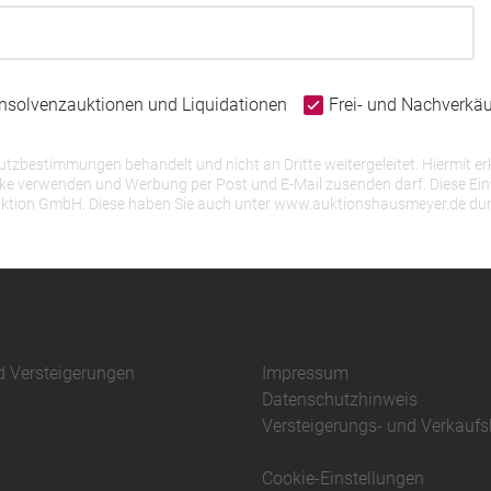
Insolvenzauktionen und Liquidationen
Frei- und Nachverkä
bestimmungen behandelt und nicht an Dritte weitergeleitet. Hiermit erk
erwenden und Werbung per Post und E-Mail zusenden darf. Diese Einwill
r Auktion GmbH. Diese haben Sie auch unter www.auktionshausmeyer.de du
d Versteigerungen
Impressum
Datenschutzhinweis
Versteigerungs- und Verkauf
Cookie-Einstellungen