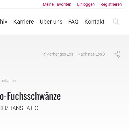
Meine Favoriten
Einloggen
Registrieren
hiv
Karriere
Über uns
FAQ
Kontakt
Vorheriges Los
Nächstes Los
rbehalten
ro-Fuchsschwänze
SCH/HANSEATIC