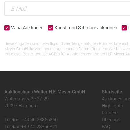
Varia Auktionen
Kunst- und Schmuckauktionen
Diese Angaben sind freiwillig und werden gemäß den Bundesdatenschutz
Meyer GmbH die von Ihnen angegebenen Daten für eigene Werbezwecke v
mit dieser Bestellung die AGB`s für Auktionen von Walter H.F. Meye
Auktionshaus Walter H.F. Meyer GmbH
Startseite
Woltmanstraße 27-29
Auktionen un
20097 Hamburg
Highlights
Karriere
Telefon: +49 40 23856860
Über uns
Telefax: +49 40 23856871
FAQ