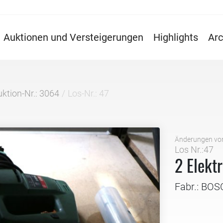
Auktionen und Versteigerungen
Highlights
Arc
ktion-Nr.: 3064
Los-Nr.: 47
Änderungen vo
Los Nr.:47
2 Elekt
Fabr.: BO