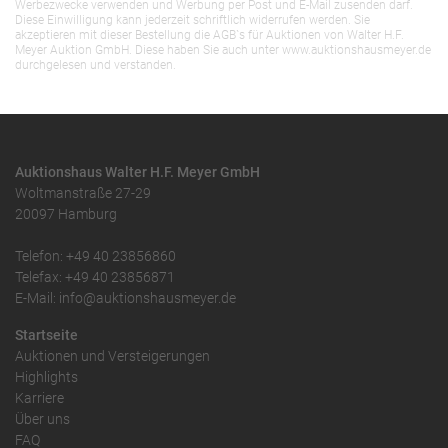
Werbezwecke verwenden und Werbung per Post und E-Mail zusenden darf.
Diese Einwilligung kann jederzeit schriftlich widerrufen werden. Sie
akzeptieren mit dieser Bestellung die AGB`s für Auktionen von Walter H.F.
Meyer Auktion GmbH. Diese haben Sie auch unter www.auktionshausmeyer.de
durchgelesen und verstanden.
Auktionshaus Walter H.F. Meyer GmbH
Woltmanstraße 27-29
20097 Hamburg
Telefon: +49 40 23856860
Telefax: +49 40 23856871
E-Mail: info@auktionshausmeyer.de
Startseite
Auktionen und Versteigerungen
Highlights
Karriere
Über uns
FAQ