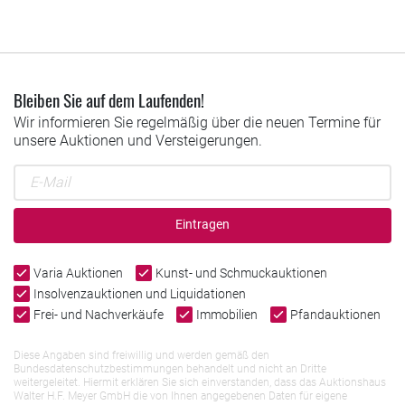
Bleiben Sie auf dem Laufenden!
Wir informieren Sie regelmäßig über die neuen Termine für
unsere Auktionen und Versteigerungen.
Eintragen
Varia Auktionen
Kunst- und Schmuckauktionen
Insolvenzauktionen und Liquidationen
Frei- und Nachverkäufe
Immobilien
Pfandauktionen
Diese Angaben sind freiwillig und werden gemäß den
Bundesdatenschutzbestimmungen behandelt und nicht an Dritte
weitergeleitet. Hiermit erklären Sie sich einverstanden, dass das Auktionshaus
Walter H.F. Meyer GmbH die von Ihnen angegebenen Daten für eigene