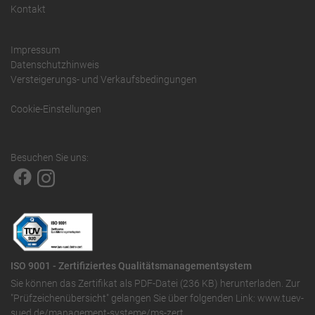
Kontakt
Impressum
Datenschutzhinweis
Versteigerungs- und Verkaufsbedingungen
Cookie-Einstellungen
Besuchen Sie uns:
ISO 9001 - Zertifiziertes Qualitätsmanagementsystem
Sie können das
Zertifikat als PDF-Datei (236 KB)
herunterladen. Zur
"Prüfzeichenübersicht" gelangen Sie über folgenden Link:
www.tuev-
sued.de/management-systeme/ms-zert
.