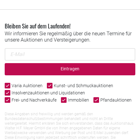
Bleiben Sie auf dem Laufenden!
Wir informieren Sie regelmäßig über die neuen Termine für
unsere Auktionen und Versteigerungen.
Eintragen
Varia Auktionen
Kunst- und Schmuckauktionen
Insolvenzauktionen und Liquidationen
Frei- und Nachverkäufe
Immobilien
Pfandauktionen
Diese Angaben sind freiwillig und werden gemäß den
Bundesdatenschutzbestimmungen behandelt und nicht an Dritte
weitergeleitet. Hiermit erklären Sie sich einverstanden, dass das Auktionshaus
Walter H.F. Meyer GmbH die von Ihnen angegebenen Daten für eigene
Werbezwecke verwenden und Werbung per Post und E-Mail zusenden darf.
Diese Einwilligung kann jederzeit schriftlich widerrufen werden. Sie