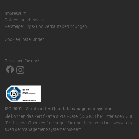
Impressum
Datenschutzhinweis
Versteigerungs- und Verkaufsbedingungen
Cookie-Einstellungen
Besuchen Sie uns:
ISO 9001 - Zertifiziertes Qualitätsmanagementsystem
Sie können das
Zertifikat als PDF-Datei (236 KB)
herunterladen. Zur
"Prüfzeichenübersicht" gelangen Sie über folgenden Link:
www.tuev-
sued.de/management-systeme/ms-zert
.