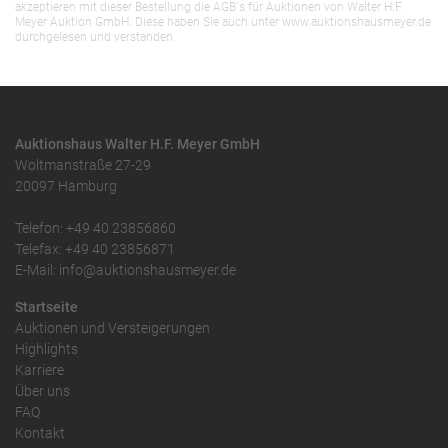
akzeptieren mit dieser Bestellung die AGB`s für Auktionen von Walter H.F.
Meyer Auktion GmbH. Diese haben Sie auch unter www.auktionshausmeyer.de
durchgelesen und verstanden.
Auktionshaus Walter H.F. Meyer GmbH
Woltmanstraße 27-29
20097 Hamburg
Telefon: +49 40 23856860
Telefax: +49 40 23856871
E-Mail: info@auktionshausmeyer.de
Startseite
Auktionen und Versteigerungen
Highlights
Karriere
Über uns
FAQ
Kontakt