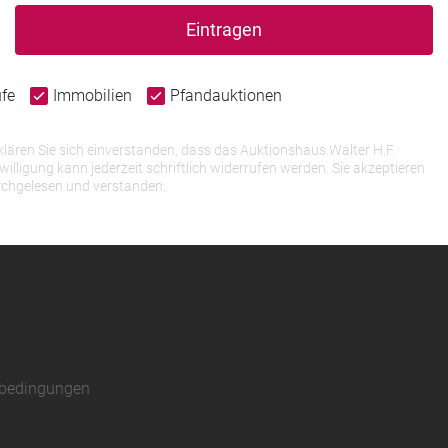
Eintragen
ufe
Immobilien
Pfandauktionen
lären Sie sich einverstanden, dass das Auktionshaus Walter H.F.
igung kann jederzeit schriftlich widerrufen werden. Sie akzeptieren
rchgelesen und verstanden.
sbedingungen