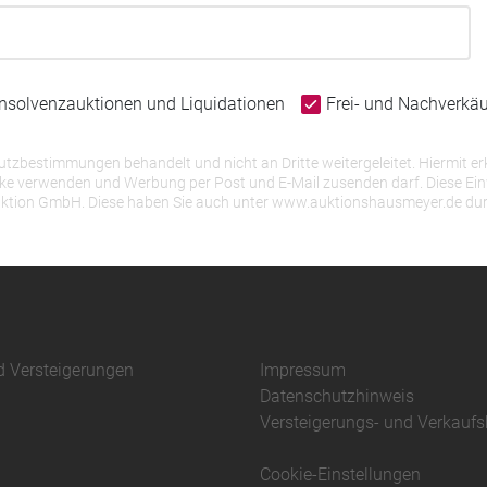
Insolvenzauktionen und Liquidationen
Frei- und Nachverkä
bestimmungen behandelt und nicht an Dritte weitergeleitet. Hiermit erk
erwenden und Werbung per Post und E-Mail zusenden darf. Diese Einwill
r Auktion GmbH. Diese haben Sie auch unter www.auktionshausmeyer.de du
d Versteigerungen
Impressum
Datenschutzhinweis
Versteigerungs- und Verkauf
Cookie-Einstellungen