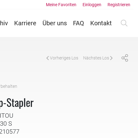
Meine Favoriten
Einloggen
Registrieren
hiv
Karriere
Über uns
FAQ
Kontakt
Vorheriges Los
Nächstes Los
rbehalten
p-Stapler
NITOU
030 S
: 210577