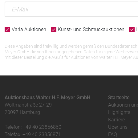
Varia Auktionen
Kunst- und Schmuckauktionen
Diese Angaben sind freiwillig und werden gemäß den Bundesdatenschutz
Meyer GmbH die von Ihnen angegebenen Daten für eigene Werbezwecke v
mit dieser Bestellung die AGB`s für Auktionen von Walter H.F. Meye
Auktionshaus Walter H.F. Meyer GmbH
Startseite
Woltmanstraße 27-29
Auktionen un
20097 Hamburg
Highlights
Karriere
Telefon: +49 40 23856860
Über uns
Telefax: +49 40 23856871
FAQ