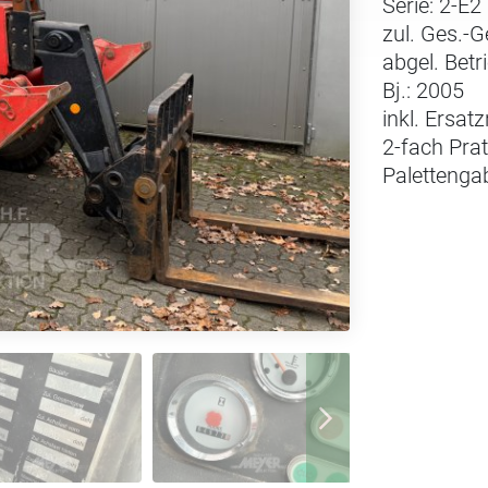
Serie: 2-E2
zul. Ges.-G
abgel. Betr
Bj.: 2005
inkl. Ersatz
2-fach Pra
Palettenga