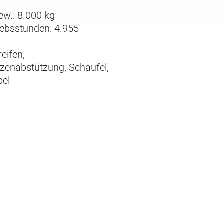
ew.: 8.000 kg
iebsstunden: 4.955
reifen,
tzenabstützung, Schaufel,
bel