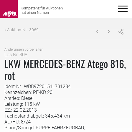
« Auktion-Nr.: 3069
Änderungen vorbehalten
Los Nr.:308
LKW MERCEDES-BENZ Atego 816,
rot
Ident-Nr.: WDB9720151L731284
Kennzeichen: PE-KD 20
Antrieb: Diesel
Leistung: 115 kW
EZ.: 22.02.2013
Tachostand abgel.: 345.434 km
AU/HU: 8/24
Plane/Spriegel PUPPE FAHRZEUGBAU,