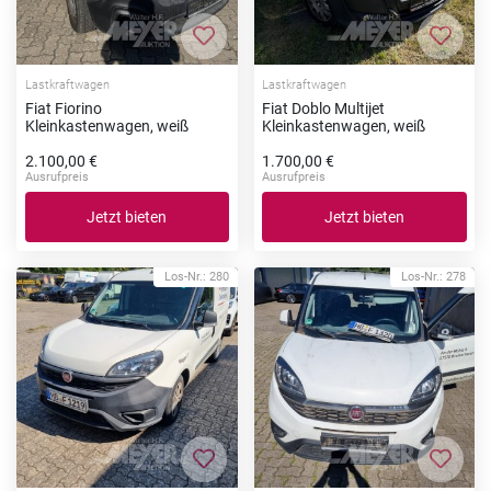
Zur Merkliste hinzufügen
Zur Me
Lastkraftwagen
Lastkraftwagen
Fiat Fiorino
Fiat Doblo Multijet
Kleinkastenwagen, weiß
Kleinkastenwagen, weiß
2.100,00 €
1.700,00 €
Ausrufpreis
Ausrufpreis
Jetzt bieten
Jetzt bieten
Los-Nr.: 280
Los-Nr.: 278
Zur Merkliste hinzufügen
Zur Me