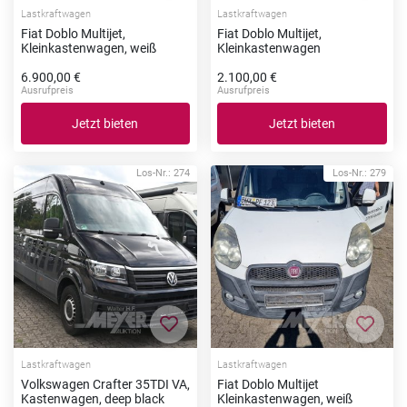
Lastkraftwagen
Lastkraftwagen
Fiat Doblo Multijet,
Fiat Doblo Multijet,
Kleinkastenwagen, weiß
Kleinkastenwagen
6.900,00 €
2.100,00 €
Ausrufpreis
Ausrufpreis
Jetzt bieten
Jetzt bieten
Los-Nr.: 274
Los-Nr.: 279
Zur Merkliste hinzufügen
Zur Me
Lastkraftwagen
Lastkraftwagen
Volkswagen Crafter 35TDI VA,
Fiat Doblo Multijet
Kastenwagen, deep black
Kleinkastenwagen, weiß