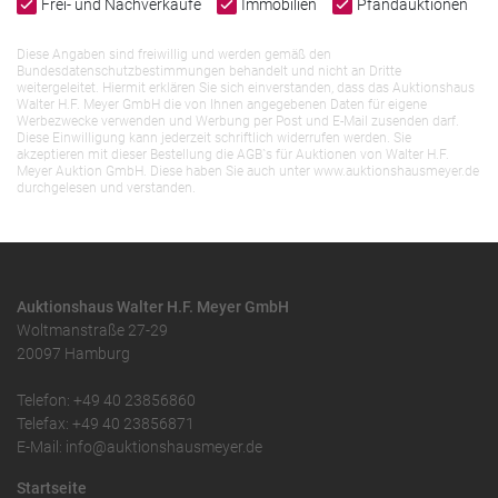
Frei- und Nachverkäufe
Immobilien
Pfandauktionen
Diese Angaben sind freiwillig und werden gemäß den
Bundesdatenschutzbestimmungen behandelt und nicht an Dritte
weitergeleitet. Hiermit erklären Sie sich einverstanden, dass das Auktionshaus
Walter H.F. Meyer GmbH die von Ihnen angegebenen Daten für eigene
Werbezwecke verwenden und Werbung per Post und E-Mail zusenden darf.
Diese Einwilligung kann jederzeit schriftlich widerrufen werden. Sie
akzeptieren mit dieser Bestellung die AGB`s für Auktionen von Walter H.F.
Meyer Auktion GmbH. Diese haben Sie auch unter www.auktionshausmeyer.de
durchgelesen und verstanden.
Auktionshaus Walter H.F. Meyer GmbH
Woltmanstraße 27-29
20097 Hamburg
Telefon: +49 40 23856860
Telefax: +49 40 23856871
E-Mail: info@auktionshausmeyer.de
Startseite