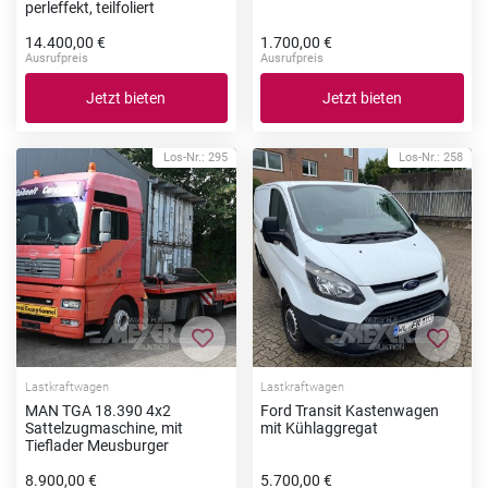
perleffekt, teilfoliert
14.400,00 €
1.700,00 €
Ausrufpreis
Ausrufpreis
Jetzt bieten
Jetzt bieten
Los-Nr.: 295
Los-Nr.: 258
Zur Merkliste hinzufügen
Zur Me
Lastkraftwagen
Lastkraftwagen
MAN TGA 18.390 4x2
Ford Transit Kastenwagen
Sattelzugmaschine, mit
mit Kühlaggregat
Tieflader Meusburger
8.900,00 €
5.700,00 €