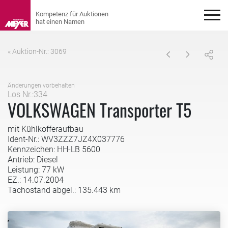
« Auktion-Nr.: 3069
Änderungen vorbehalten
Los Nr.:334
VOLKSWAGEN Transporter T5
mit Kühlkofferaufbau
Ident-Nr.: WV3ZZZ7JZ4X037776
Kennzeichen: HH-LB 5600
Antrieb: Diesel
Leistung: 77 kW
EZ.: 14.07.2004
Tachostand abgel.: 135.443 km