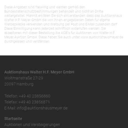
Diese Angaben sind freiwillig und werden gemäß den
Bundesdatenschutzbestimmungen behandelt und nicht an Dritte
weitergeleitet. Hiermit erklären Sie sich einverstanden, dass das Auktionshaus
Walter H.F. Meyer GmbH die von Ihnen angegebenen Daten für eigene
Werbezwecke verwenden und Werbung per Post und E-Mail zusenden darf.
Diese Einwilligung kann jederzeit schriftlich widerrufen werden. Sie
akzeptieren mit dieser Bestellung die AGB`s für Auktionen von Walter H.F.
Meyer Auktion GmbH. Diese haben Sie auch unter www.auktionshausmeyer.de
durchgelesen und verstanden.
Auktionshaus Walter H.F. Meyer GmbH
Woltmanstraße 27-29
20097 Hamburg
Telefon: +49 40 23856860
Telefax: +49 40 23856871
E-Mail: info@auktionshausmeyer.de
Startseite
Auktionen und Versteigerungen