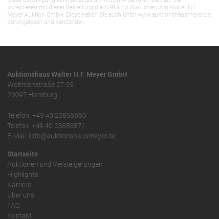
Diese Einwilligung kann jederzeit schriftlich widerrufen werden. Sie
akzeptieren mit dieser Bestellung die AGB`s für Auktionen von Walter H.F.
Meyer Auktion GmbH. Diese haben Sie auch unter www.auktionshausmeyer.de
durchgelesen und verstanden.
Auktionshaus Walter H.F. Meyer GmbH
Woltmanstraße 27-29
20097 Hamburg
Telefon: +49 40 23856860
Telefax: +49 40 23856871
E-Mail: info@auktionshausmeyer.de
Startseite
Auktionen und Versteigerungen
Highlights
Karriere
Über uns
FAQ
Kontakt