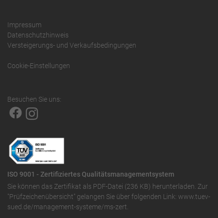
Impressum
Datenschutzhinweis
Versteigerungs- und Verkaufsbedingungen
Cookie-Einstellungen
Besuchen Sie uns:
ISO 9001 - Zertifiziertes Qualitätsmanagementsystem
Sie können das
Zertifikat als PDF-Datei (236 KB)
herunterladen. Zur
"Prüfzeichenübersicht" gelangen Sie über folgenden Link:
www.tuev-
sued.de/management-systeme/ms-zert
.