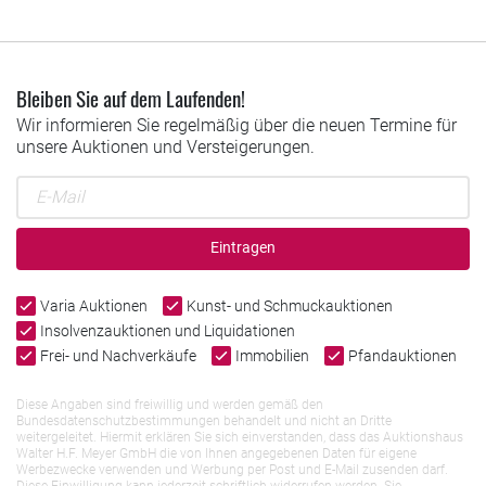
Bleiben Sie auf dem Laufenden!
Wir informieren Sie regelmäßig über die neuen Termine für
unsere Auktionen und Versteigerungen.
Eintragen
Varia Auktionen
Kunst- und Schmuckauktionen
Insolvenzauktionen und Liquidationen
Frei- und Nachverkäufe
Immobilien
Pfandauktionen
Diese Angaben sind freiwillig und werden gemäß den
Bundesdatenschutzbestimmungen behandelt und nicht an Dritte
weitergeleitet. Hiermit erklären Sie sich einverstanden, dass das Auktionshaus
Walter H.F. Meyer GmbH die von Ihnen angegebenen Daten für eigene
Werbezwecke verwenden und Werbung per Post und E-Mail zusenden darf.