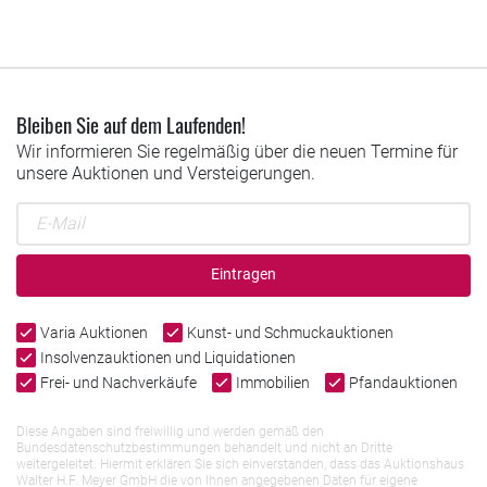
Bleiben Sie auf dem Laufenden!
Wir informieren Sie regelmäßig über die neuen Termine für
unsere Auktionen und Versteigerungen.
Eintragen
Varia Auktionen
Kunst- und Schmuckauktionen
Insolvenzauktionen und Liquidationen
Frei- und Nachverkäufe
Immobilien
Pfandauktionen
Diese Angaben sind freiwillig und werden gemäß den
Bundesdatenschutzbestimmungen behandelt und nicht an Dritte
weitergeleitet. Hiermit erklären Sie sich einverstanden, dass das Auktionshaus
Walter H.F. Meyer GmbH die von Ihnen angegebenen Daten für eigene