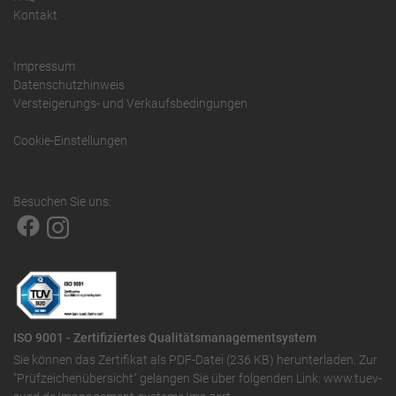
Kontakt
Impressum
Datenschutzhinweis
Versteigerungs- und Verkaufsbedingungen
Cookie-Einstellungen
Besuchen Sie uns:
ISO 9001 - Zertifiziertes Qualitätsmanagementsystem
Sie können das
Zertifikat als PDF-Datei (236 KB)
herunterladen. Zur
"Prüfzeichenübersicht" gelangen Sie über folgenden Link:
www.tuev-