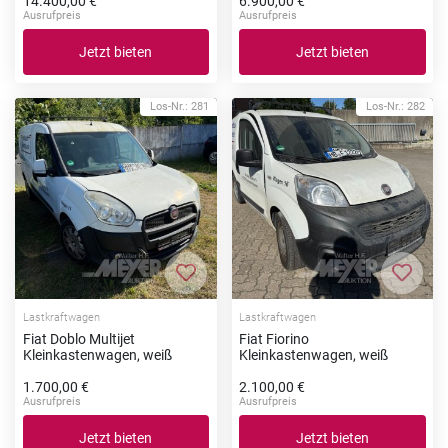
14.400,00 €
6.900,00 €
Ausrufpreis
Ausrufpreis
Jetzt bieten
Jetzt bieten
Los-Nr.: 281
Los-Nr.: 282
Zur Merkliste hinzufügen
Zur Me
Lastkraftwagen
Lastkraftwagen
Fiat Doblo Multijet
Fiat Fiorino
Kleinkastenwagen, weiß
Kleinkastenwagen, weiß
1.700,00 €
2.100,00 €
Ausrufpreis
Ausrufpreis
Jetzt bieten
Jetzt bieten