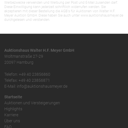
Werbezwecke verwenden und Werbung per Post und E-Mail zusenden darf.
Diese Einwilligung kann jederzeit schriftlich widerrufen werden. Sie
akzeptieren mit dieser Bestellung die AGB`s für Auktionen von Walter H.F.
Meyer Auktion GmbH. Diese haben Sie auch unter www.auktionshausmeyer.de
durchgelesen und verstanden.
Auktionshaus Walter H.F. Meyer GmbH
Woltmanstraße 27-29
20097 Hamburg
Telefon: +49 40 23856860
Telefax: +49 40 23856871
E-Mail: info@auktionshausmeyer.de
Startseite
Auktionen und Versteigerungen
Highlights
Karriere
Über uns
FAQ