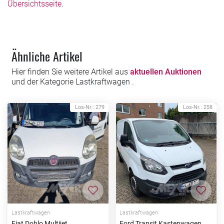
Übersichtsseite
.
Ähnliche Artikel
Hier finden Sie weitere Artikel aus
aktuellen Auktionen
und der Kategorie Lastkraftwagen .
Los-Nr.: 279
Los-Nr.: 258
Zur Merkliste hinzufügen
Zur Me
Lastkraftwagen
Lastkraftwagen
Fiat Doblo Multijet
Ford Transit Kastenwagen