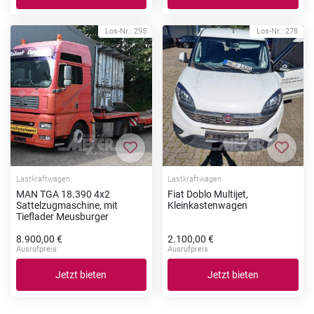
Los-Nr.: 295
Los-Nr.: 278
Zur Merkliste hinzufügen
Zur Me
Lastkraftwagen
Lastkraftwagen
MAN TGA 18.390 4x2
Fiat Doblo Multijet,
Sattelzugmaschine, mit
Kleinkastenwagen
Tieflader Meusburger
8.900,00 €
2.100,00 €
Ausrufpreis
Ausrufpreis
Jetzt bieten
Jetzt bieten