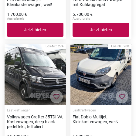
Kleinkastenwagen, weiß
mit Kühlaggregat
1.700,00 €
5.700,00 €
Ausrufpreis
Ausrufpreis
Jetzt bieten
Jetzt bieten
Los-Nr.: 274
Los-Nr.: 280
Zur Merkliste hinzufügen
Zur Me
Lastkraftwagen
Lastkraftwagen
Volkswagen Crafter 35TDI VA,
Fiat Doblo Multijet,
Kastenwagen, deep black
Kleinkastenwagen, weiß
perleffekt, teilfoliert