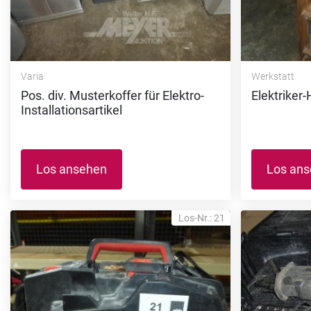
Varia
Werkstatt
Pos. div. Musterkoffer für Elektro-
Elektriker-
Installationsartikel
Los ansehen
Los an
Los-Nr.: 21