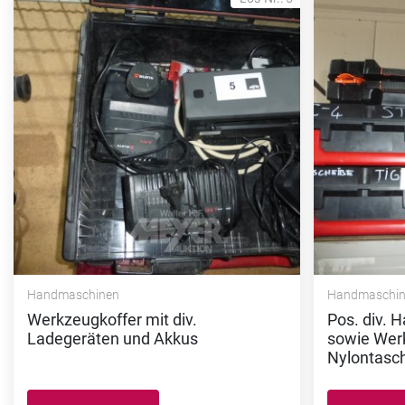
Handmaschinen
Handmaschi
Werkzeugkoffer mit div.
Pos. div. 
Ladegeräten und Akkus
sowie Wer
Nylontasc