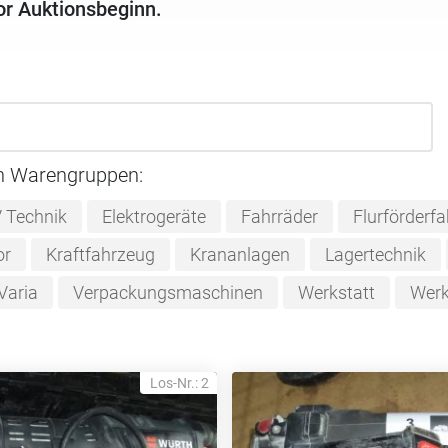
or Auktionsbeginn.
n Warengruppen:
 Technik
Elektrogeräte
Fahrräder
Flurförderfa
or
Kraftfahrzeug
Krananlagen
Lagertechnik
Varia
Verpackungsmaschinen
Werkstatt
Wer
Los-Nr.: 2