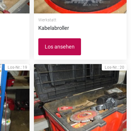
Werkstatt
Kabelabroller
Los ansehen
Los-Nr.: 19
Los-Nr.: 20