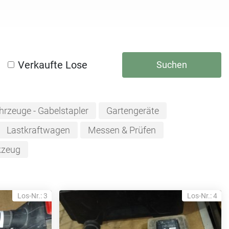
Verkaufte Lose
Suchen
hrzeuge - Gabelstapler
Gartengeräte
Lastkraftwagen
Messen & Prüfen
kzeug
Los-Nr.: 3
Los-Nr.: 4