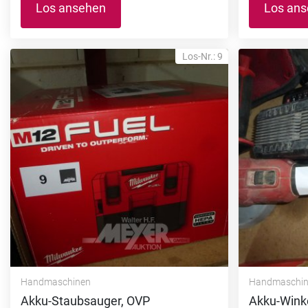
Los ansehen
Los an
Los-Nr.: 9
Handmaschinen
Handmaschi
Akku-Staubsauger, OVP
Akku-Wink