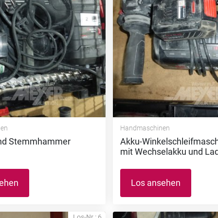
nen
Handmaschinen
 und Stemmhammer
Akku-Winkelschleifmaschi
mit Wechselakku und La
sehen
Los ansehen
Los-Nr.: 6