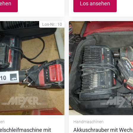
sehen
Los ansehen
Los-Nr.: 10
nen
Handmaschinen
elschleifmaschine mit
Akkuschrauber mit Wech