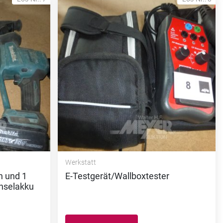
Werkstatt
n und 1
E-Testgerät/Wallboxtester
hselakku