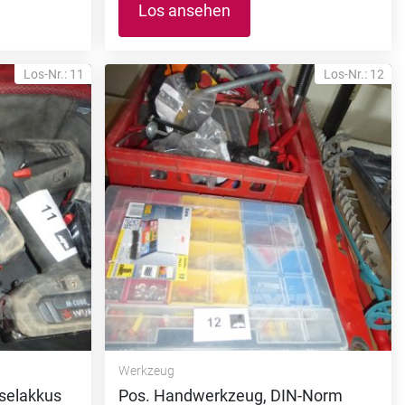
Los ansehen
Los-Nr.: 11
Los-Nr.: 12
Werkzeug
selakkus
Pos. Handwerkzeug, DIN-Norm