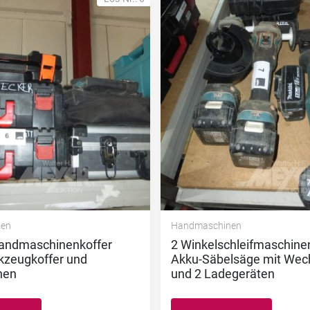
nen
Handmaschinen
Handmaschinenkoffer
2 Winkelschleifmaschine
kzeugkoffer und
Akku-Säbelsäge mit Wec
hen
und 2 Ladegeräten