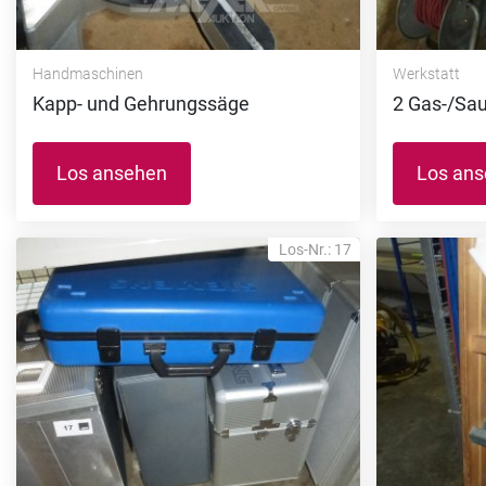
Handmaschinen
Werkstatt
Kapp- und Gehrungssäge
2 Gas-/Sau
Los ansehen
Los an
Los-Nr.: 17