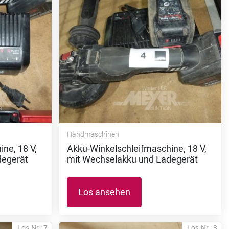
Handmaschinen
ne, 18 V,
Akku-Winkelschleifmaschine, 18 V,
degerät
mit Wechselakku und Ladegerät
Los ansehen
Los-Nr.: 7
Los-Nr.: 8