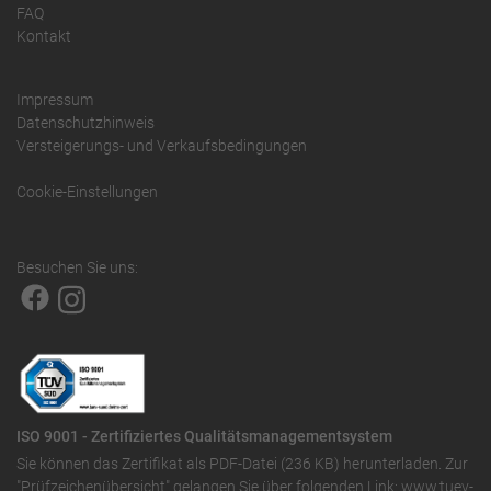
FAQ
Kontakt
Impressum
Datenschutzhinweis
Versteigerungs- und Verkaufsbedingungen
Cookie-Einstellungen
Besuchen Sie uns:
ISO 9001 - Zertifiziertes Qualitätsmanagementsystem
Sie können das
Zertifikat als PDF-Datei (236 KB)
herunterladen. Zur
"Prüfzeichenübersicht" gelangen Sie über folgenden Link:
www.tuev-