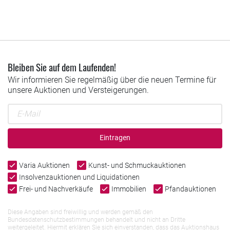
Bleiben Sie auf dem Laufenden!
Wir informieren Sie regelmäßig über die neuen Termine für
unsere Auktionen und Versteigerungen.
Eintragen
Varia Auktionen
Kunst- und Schmuckauktionen
Insolvenzauktionen und Liquidationen
Frei- und Nachverkäufe
Immobilien
Pfandauktionen
Diese Angaben sind freiwillig und werden gemäß den
Bundesdatenschutzbestimmungen behandelt und nicht an Dritte
weitergeleitet. Hiermit erklären Sie sich einverstanden, dass das Auktionshaus