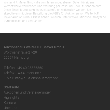
Walter H.F. Meyer GmbH die von Ihnen angegebenen Daten für eigene
Werbezwecke verwenden und Werbung per Post und E-Mail zusenden darf.
Diese Einwilligung kann jederzeit schriftlich widerrufen werden. Sie
akzeptieren mit dieser Bestellung die AGB`s für Auktionen von Walter H.F.
Meyer Auktion GmbH. Diese haben Sie auch unter www.auktionshausmeyer.de
durchgelesen und verstanden.
Auktionshaus Walter H.F. Meyer GmbH
Woltmanstraße 27-29
20097 Hamburg
Telefon: +49 40 23856860
Telefax: +49 40 23856871
E-Mail: info@auktionshausmeyer.de
Startseite
Auktionen und Versteigerungen
Highlights
Karriere
Über uns