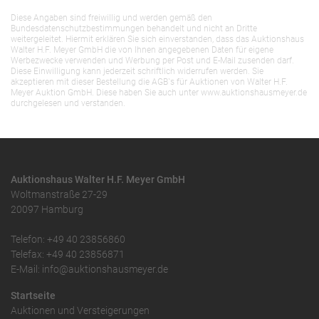
Diese Angaben sind freiwillig und werden gemäß den
Bundesdatenschutzbestimmungen behandelt und nicht an Dritte
weitergeleitet. Hiermit erklären Sie sich einverstanden, dass das Auktionshaus
Walter H.F. Meyer GmbH die von Ihnen angegebenen Daten für eigene
Werbezwecke verwenden und Werbung per Post und E-Mail zusenden darf.
Diese Einwilligung kann jederzeit schriftlich widerrufen werden. Sie
akzeptieren mit dieser Bestellung die AGB`s für Auktionen von Walter H.F.
Meyer Auktion GmbH. Diese haben Sie auch unter www.auktionshausmeyer.de
durchgelesen und verstanden.
Auktionshaus Walter H.F. Meyer GmbH
Woltmanstraße 27-29
20097 Hamburg
Telefon: +49 40 23856860
Telefax: +49 40 23856871
E-Mail: info@auktionshausmeyer.de
Startseite
Auktionen und Versteigerungen