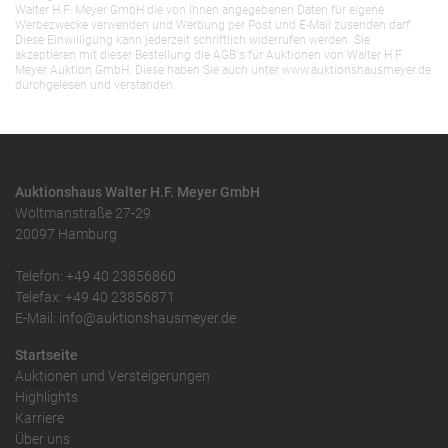
Walter H.F. Meyer GmbH die von Ihnen angegebenen Daten für eigene
Werbezwecke verwenden und Werbung per Post und E-Mail zusenden darf.
Diese Einwilligung kann jederzeit schriftlich widerrufen werden. Sie
akzeptieren mit dieser Bestellung die AGB`s für Auktionen von Walter H.F.
Meyer Auktion GmbH. Diese haben Sie auch unter www.auktionshausmeyer.de
durchgelesen und verstanden.
Auktionshaus Walter H.F. Meyer GmbH
Woltmanstraße 27-29
20097 Hamburg
Telefon: +49 40 23856860
Telefax: +49 40 23856871
E-Mail: info@auktionshausmeyer.de
Startseite
Auktionen und Versteigerungen
Highlights
Karriere
Über uns