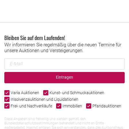
Bleiben Sie auf dem Laufenden!
Wir informieren Sie regelmäßig über die neuen Termine für
unsere Auktionen und Versteigerungen.
Eintragen
Varia Auktionen
Kunst- und Schmuckauktionen
Insolvenzauktionen und Liquidationen
Frei- und Nachverkäufe
Immobilien
Pfandauktionen
Diese Angaben sind freiwillig und werden gemäß den
Bundesdatenschutzbestimmungen behandelt und nicht an Dritte
weitergeleitet. Hiermit erklären Sie sich einverstanden, dass das Auktionshaus