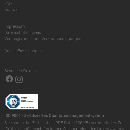
FAQ
Kontakt
Impressum
Datenschutzhinweis
Versteigerungs- und Verkaufsbedingungen
Cookie-Einstellungen
Besuchen Sie uns:
ISO 9001 - Zertifiziertes Qualitätsmanagementsystem
Sie können das
Zertifikat als PDF-Datei (236 KB)
herunterladen. Zur
"Prüfzeichenübersicht" gelangen Sie über folgenden Link:
www.tuev-