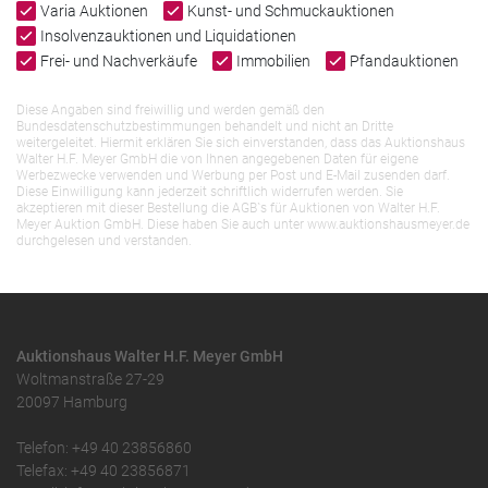
Varia Auktionen
Kunst- und Schmuckauktionen
Insolvenzauktionen und Liquidationen
Frei- und Nachverkäufe
Immobilien
Pfandauktionen
Diese Angaben sind freiwillig und werden gemäß den
Bundesdatenschutzbestimmungen behandelt und nicht an Dritte
weitergeleitet. Hiermit erklären Sie sich einverstanden, dass das Auktionshaus
Walter H.F. Meyer GmbH die von Ihnen angegebenen Daten für eigene
Werbezwecke verwenden und Werbung per Post und E-Mail zusenden darf.
Diese Einwilligung kann jederzeit schriftlich widerrufen werden. Sie
akzeptieren mit dieser Bestellung die AGB`s für Auktionen von Walter H.F.
Meyer Auktion GmbH. Diese haben Sie auch unter www.auktionshausmeyer.de
durchgelesen und verstanden.
Auktionshaus Walter H.F. Meyer GmbH
Woltmanstraße 27-29
20097 Hamburg
Telefon: +49 40 23856860
Telefax: +49 40 23856871