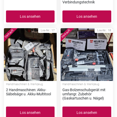
Verbindungstechnik
Los ansehen
Los ansehen
Los-Nr.: 17
Los-Nr.: 18
Handmaschinen & Werkzeug
Handmaschinen & Werkzeug
2 Handmaschinen: Akku-
Gas-Bolzenschubgerät mit
Säbelsäge u. Akku-Multitool
umfangr. Zubehör
(Gaskartuschen u. Nägel)
Los ansehen
Los ansehen