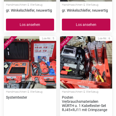
Handmaschinen & Werkzeug
Handmaschinen & Werkzeug
gr. Winkelschleifer, neuwertig
gr. Winkelschleifer, neuwertig
Los ansehen
Los ansehen
Los-Nr.: 5
Los-Nr.: 6
Handmaschinen & Werkzeug
Handmaschinen & Werkzeug
Systemtester
Posten
Verbrauchsmaterialien
WÜRTH u. 1 Kabeltester-Set
RJ45+RJ11 mit Crimpzange