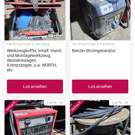
Handmaschinen & Werkzeug
Handmaschinen & Werkzeug
Werkzeugkoffer, Inhalt: Hand-
Benzin-Stromgenerator
und Montagewerkzeug,
Wasserwaagen,
Krimpzangen, u.a. WÜRTH,
etc.
Los ansehen
Los ansehen
Los-Nr.: 23
Los-Nr.: 24