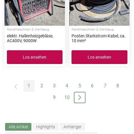
Handmaschinen & Werkzeug
Handmaschinen & Werkzeug
elektr. Hallenheizgebläse,
Posten Starkstrom-Kabel, ca.
AC400V, 9000W
10 mm²
Los ansehen
Los ansehen
1
2
3
4
5
6
7
8
9
10
Alle Artikel
Highlights
Anhänger