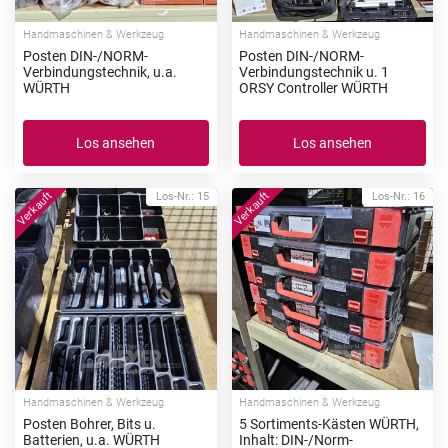
Handmaschinen & Werkzeug
Handmaschinen & Werkzeug
Posten DIN-/NORM-
Posten DIN-/NORM-
Verbindungstechnik, u.a.
Verbindungstechnik u. 1
WÜRTH
ORSY Controller WÜRTH
Los ansehen
Los ansehen
Los-Nr.: 15
Los-Nr.: 16
Handmaschinen & Werkzeug
Handmaschinen & Werkzeug
Posten Bohrer, Bits u.
5 Sortiments-Kästen WÜRTH,
Batterien, u.a. WÜRTH
Inhalt: DIN-/Norm-