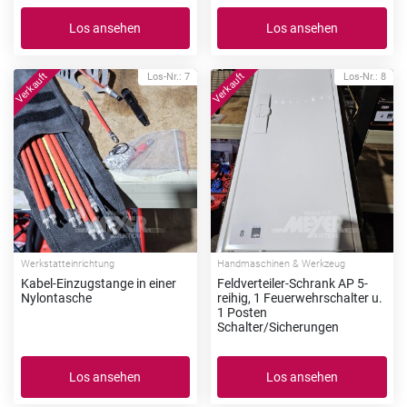
Los ansehen
Los ansehen
Los-Nr.: 7
Los-Nr.: 8
Werkstatteinrichtung
Handmaschinen & Werkzeug
Kabel-Einzugstange in einer
Feldverteiler-Schrank AP 5-
Nylontasche
reihig, 1 Feuerwehrschalter u.
1 Posten
Schalter/Sicherungen
Los ansehen
Los ansehen