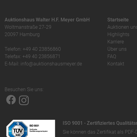
Auktionshaus Walter H.F. Meyer GmbH
Startseite
Woltmanstraße 27-29
Auktionen un
20097 Hamburg
Highlights
Karriere
Telefon: +49 40 23856860
Über uns
Telefax: +49 40 23856871
FAQ
E-Mail: info@auktionshausmeyer.de
Kontakt
Besuchen Sie uns:
ISO 9001 - Zertifiziertes Qualit
Sie können das
Zertifikat als PDF-