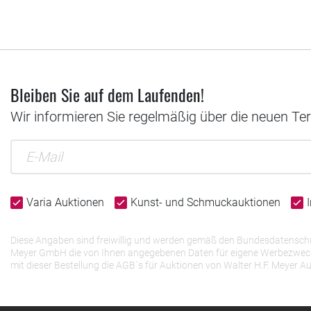
Bleiben Sie auf dem Laufenden!
Wir informieren Sie regelmäßig über die neuen Te
Varia Auktionen
Kunst- und Schmuckauktionen
Diese Angaben sind freiwillig und werden gemäß den Bundesdatenschutz
Meyer GmbH die von Ihnen angegebenen Daten für eigene Werbezwecke v
mit dieser Bestellung die AGB`s für Auktionen von Walter H.F. Meye