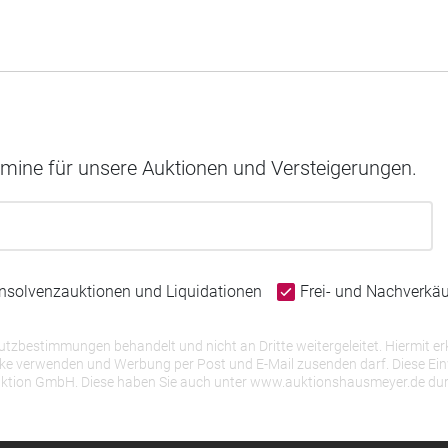
rmine für unsere Auktionen und Versteigerungen.
Insolvenzauktionen und Liquidationen
Frei- und Nachverkä
bestimmungen behandelt und nicht an Dritte weitergeleitet. Hiermit erk
erwenden und Werbung per Post und E-Mail zusenden darf. Diese Einwill
r Auktion GmbH. Diese haben Sie auch unter www.auktionshausmeyer.de du