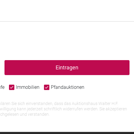
Eintragen
ufe
Immobilien
Pfandauktionen
lären Sie sich einverstanden, dass das Auktionshaus Walter H.F.
igung kann jederzeit schriftlich widerrufen werden. Sie akzeptieren
rchgelesen und verstanden.