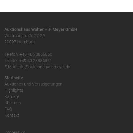
Auktionshaus Walter H.F. Meyer GmbH
Woltmanstraße 27-29
20097 Hamburg
Telefon: +49 40 23856860
Telefax: +49 40 23856871
E-Mail: info@auktionshausmeyer.de
Startseite
Auktionen und Versteigerungen
Highlights
Karriere
Über uns
FAQ
Kontakt
Impressum