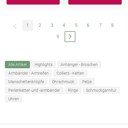
1
2
3
4
5
6
7
8
9
Alle Artikel
Highlights
Anhänger - Broschen
Armbänder - Armreifen
Colliers - Ketten
Manschettenknöpfe
Ohrschmuck
Pelze
Perlenketten und -armbänder
Ringe
Schmuckgarnitur
Uhren