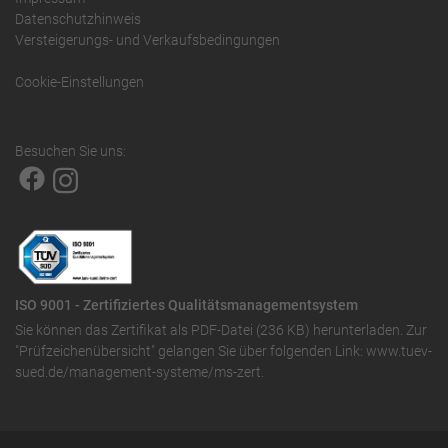
Datenschutzhinweis
Versteigerungs- und Verkaufsbedingungen
Cookie-Einstellungen
Besuchen Sie uns:
ISO 9001 - Zertifiziertes Qualitätsmanagementsystem
Sie können das
Zertifikat als PDF-Datei (236 KB)
herunterladen. Zur
"Prüfzeichenübersicht" gelangen Sie über folgenden Link:
www.tuev-
sued.de/management-systeme/ms-zert
.