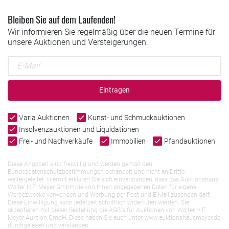
Bleiben Sie auf dem Laufenden!
Wir informieren Sie regelmäßig über die neuen Termine für
unsere Auktionen und Versteigerungen.
Eintragen
Varia Auktionen
Kunst- und Schmuckauktionen
Insolvenzauktionen und Liquidationen
Frei- und Nachverkäufe
Immobilien
Pfandauktionen
Diese Angaben sind freiwillig und werden gemäß den
Bundesdatenschutzbestimmungen behandelt und nicht an Dritte
weitergeleitet. Hiermit erklären Sie sich einverstanden, dass das Auktionshaus
Walter H.F. Meyer GmbH die von Ihnen angegebenen Daten für eigene
Werbezwecke verwenden und Werbung per Post und E-Mail zusenden darf.
Diese Einwilligung kann jederzeit schriftlich widerrufen werden. Sie
akzeptieren mit dieser Bestellung die AGB`s für Auktionen von Walter H.F.
Meyer Auktion GmbH. Diese haben Sie auch unter www.auktionshausmeyer.de
durchgelesen und verstanden.