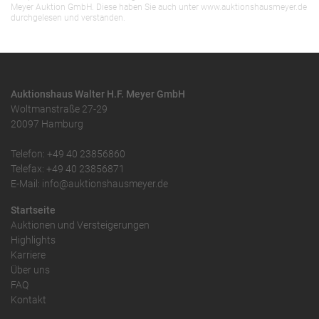
Meyer Auktion GmbH. Diese haben Sie auch unter www.auktionshausmeyer.de
durchgelesen und verstanden.
Auktionshaus Walter H.F. Meyer GmbH
Woltmanstraße 27-29
20097 Hamburg
Telefon: +49 40 23856860
Telefax: +49 40 23856871
E-Mail: info@auktionshausmeyer.de
Startseite
Auktionen und Versteigerungen
Highlights
Karriere
Über uns
FAQ
Kontakt