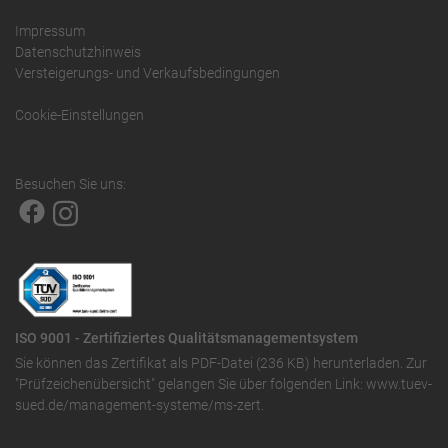
Impressum
Datenschutzhinweis
Versteigerungs- und Verkaufsbedingungen
Cookie-Einstellungen
Besuchen Sie uns:
ISO 9001 - Zertifiziertes Qualitätsmanagementsystem
Sie können das
Zertifikat als PDF-Datei (236 KB)
herunterladen. Zur
"Prüfzeichenübersicht" gelangen Sie über folgenden Link:
www.tuev-
sued.de/management-systeme/ms-zert
.