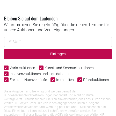
Bleiben Sie auf dem Laufenden!
Wir informieren Sie regelmäßig über die neuen Termine für
unsere Auktionen und Versteigerungen.
Eintragen
Varia Auktionen
Kunst- und Schmuckauktionen
Insolvenzauktionen und Liquidationen
Frei- und Nachverkäufe
Immobilien
Pfandauktionen
Diese Angaben sind freiwillig und werden gemäß den
Bundesdatenschutzbestimmungen behandelt und nicht an Dritte
weitergeleitet. Hiermit erklären Sie sich einverstanden, dass das Auktionshaus
Walter H.F. Meyer GmbH die von Ihnen angegebenen Daten für eigene
Werbezwecke verwenden und Werbung per Post und E-Mail zusenden darf.
Diese Einwilligung kann jederzeit schriftlich widerrufen werden. Sie
akzeptieren mit dieser Bestellung die AGB`s für Auktionen von Walter H.F.