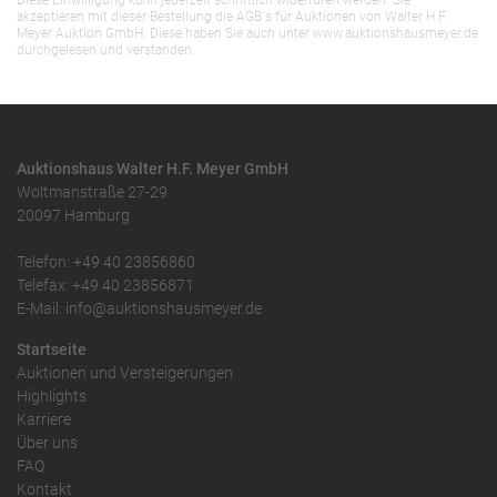
Diese Einwilligung kann jederzeit schriftlich widerrufen werden. Sie
akzeptieren mit dieser Bestellung die AGB`s für Auktionen von Walter H.F.
Meyer Auktion GmbH. Diese haben Sie auch unter www.auktionshausmeyer.de
durchgelesen und verstanden.
Auktionshaus Walter H.F. Meyer GmbH
Woltmanstraße 27-29
20097 Hamburg
Telefon: +49 40 23856860
Telefax: +49 40 23856871
E-Mail: info@auktionshausmeyer.de
Startseite
Auktionen und Versteigerungen
Highlights
Karriere
Über uns
FAQ
Kontakt