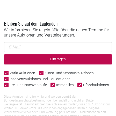
Bleiben Sie auf dem Laufenden!
Wir informieren Sie regelmäßig über die neuen Termine für
unsere Auktionen und Versteigerungen.
Eintragen
Varia Auktionen
Kunst- und Schmuckauktionen
Insolvenzauktionen und Liquidationen
Frei- und Nachverkäufe
Immobilien
Pfandauktionen
Diese Angaben sind freiwillig und werden gemäß den
Bundesdatenschutzbestimmungen behandelt und nicht an Dritte
weitergeleitet. Hiermit erklären Sie sich einverstanden, dass das Auktionshaus
Walter H.F. Meyer GmbH die von Ihnen angegebenen Daten für eigene
Werbezwecke verwenden und Werbung per Post und E-Mail zusenden darf.