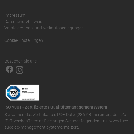
Impressum
Datenschutzhinweis
Versteigerungs- und Verkaufsbedingungen
Cookie-Einstellungen
Besuchen Sie uns:
ISO 9001 - Zertifiziertes Qualitätsmanagementsystem
Sie können das
Zertifikat als PDF-Datei (236 KB)
herunterladen. Zur
"Prüfzeichenübersicht" gelangen Sie über folgenden Link:
www.tuev-
sued.de/management-systeme/ms-zert
.