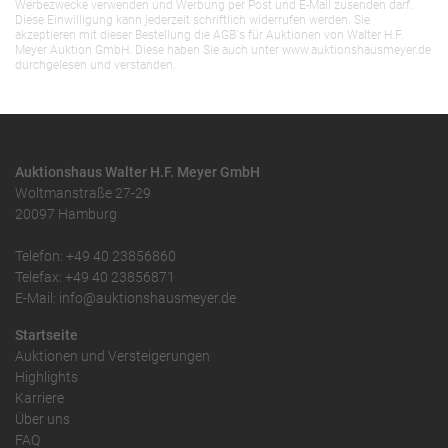
Werbezwecke verwenden und Werbung per Post und E-Mail zusenden darf.
Diese Einwilligung kann jederzeit schriftlich widerrufen werden. Sie
akzeptieren mit dieser Bestellung die AGB`s für Auktionen von Walter H.F.
Meyer Auktion GmbH. Diese haben Sie auch unter www.auktionshausmeyer.de
durchgelesen und verstanden.
Auktionshaus Walter H.F. Meyer GmbH
Woltmanstraße 27-29
20097 Hamburg
Telefon: +49 40 23856860
Telefax: +49 40 23856871
E-Mail: info@auktionshausmeyer.de
Startseite
Auktionen und Versteigerungen
Highlights
Karriere
Über uns
FAQ