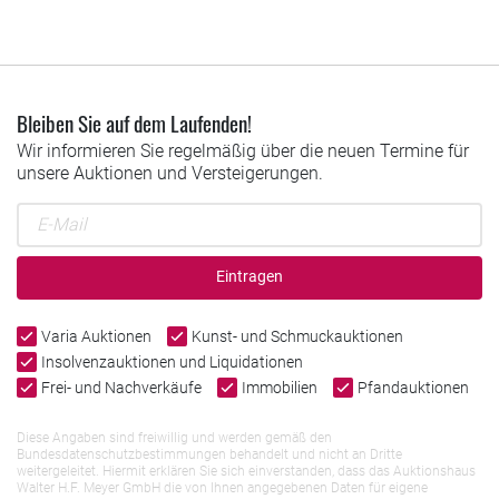
Bleiben Sie auf dem Laufenden!
Wir informieren Sie regelmäßig über die neuen Termine für
unsere Auktionen und Versteigerungen.
Eintragen
Varia Auktionen
Kunst- und Schmuckauktionen
Insolvenzauktionen und Liquidationen
Frei- und Nachverkäufe
Immobilien
Pfandauktionen
Diese Angaben sind freiwillig und werden gemäß den
Bundesdatenschutzbestimmungen behandelt und nicht an Dritte
weitergeleitet. Hiermit erklären Sie sich einverstanden, dass das Auktionshaus
Walter H.F. Meyer GmbH die von Ihnen angegebenen Daten für eigene