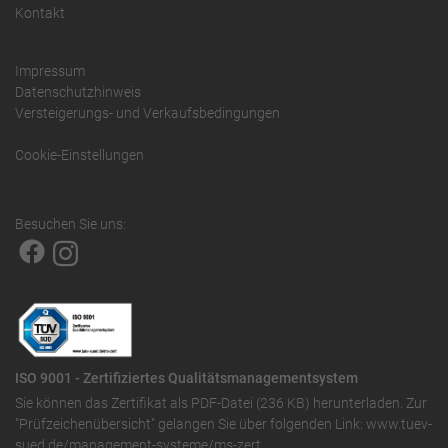
Kontakt
Impressum
Datenschutzhinweis
Versteigerungs- und Verkaufsbedingungen
Cookie-Einstellungen
Besuchen Sie uns:
ISO 9001 - Zertifiziertes Qualitätsmanagementsystem
Sie können das
Zertifikat als PDF-Datei (236 KB)
herunterladen. Zur
"Prüfzeichenübersicht" gelangen Sie über folgenden Link:
www.tuev-
sued.de/management-systeme/ms-zert
.