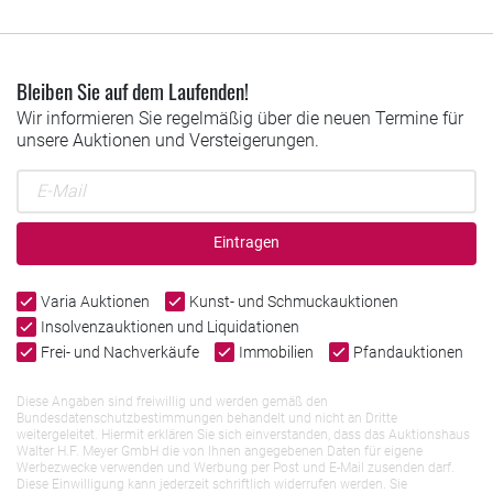
Bleiben Sie auf dem Laufenden!
Wir informieren Sie regelmäßig über die neuen Termine für
unsere Auktionen und Versteigerungen.
Eintragen
Varia Auktionen
Kunst- und Schmuckauktionen
Insolvenzauktionen und Liquidationen
Frei- und Nachverkäufe
Immobilien
Pfandauktionen
Diese Angaben sind freiwillig und werden gemäß den
Bundesdatenschutzbestimmungen behandelt und nicht an Dritte
weitergeleitet. Hiermit erklären Sie sich einverstanden, dass das Auktionshaus
Walter H.F. Meyer GmbH die von Ihnen angegebenen Daten für eigene
Werbezwecke verwenden und Werbung per Post und E-Mail zusenden darf.
Diese Einwilligung kann jederzeit schriftlich widerrufen werden. Sie