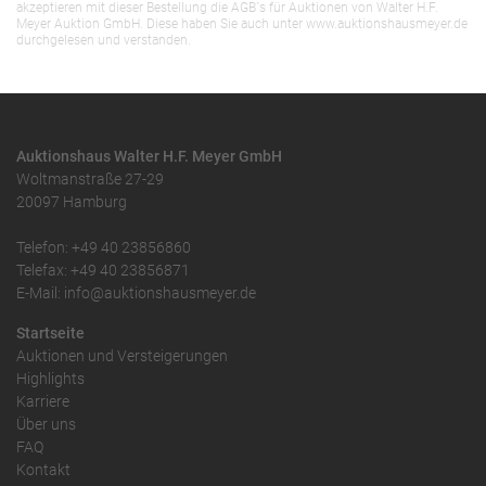
akzeptieren mit dieser Bestellung die AGB`s für Auktionen von Walter H.F.
Meyer Auktion GmbH. Diese haben Sie auch unter www.auktionshausmeyer.de
durchgelesen und verstanden.
Auktionshaus Walter H.F. Meyer GmbH
Woltmanstraße 27-29
20097 Hamburg
Telefon: +49 40 23856860
Telefax: +49 40 23856871
E-Mail: info@auktionshausmeyer.de
Startseite
Auktionen und Versteigerungen
Highlights
Karriere
Über uns
FAQ
Kontakt