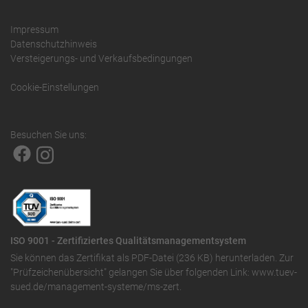
Impressum
Datenschutzhinweis
Versteigerungs- und Verkaufsbedingungen
Cookie-Einstellungen
Besuchen Sie uns:
ISO 9001 - Zertifiziertes Qualitätsmanagementsystem
Sie können das
Zertifikat als PDF-Datei (236 KB)
herunterladen. Zur
"Prüfzeichenübersicht" gelangen Sie über folgenden Link:
www.tuev-
sued.de/management-systeme/ms-zert
.